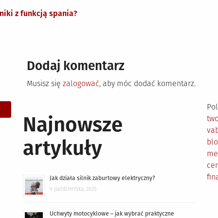
iki z funkcją spania?
Dodaj komentarz
Musisz się
zalogować
, aby móc dodać komentarz.
Pol
Najnowsze
tw
vab
artykuły
bl
me
cen
fin
Jak działa silnik zaburtowy elektryczny?
9 października, 2025
Uchwyty motocyklowe – jak wybrać praktyczne