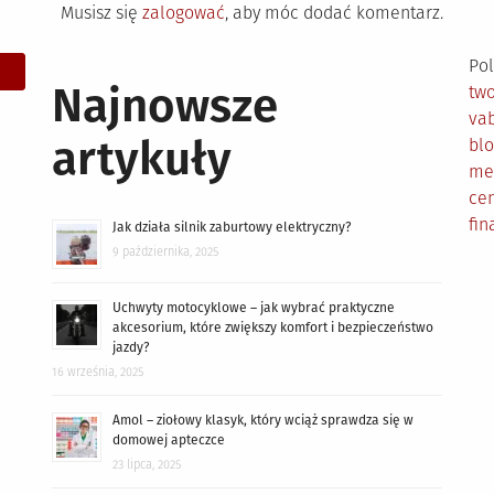
Musisz się
zalogować
, aby móc dodać komentarz.
Pol
Najnowsze
tw
vab
artykuły
bl
me
cen
fin
Jak działa silnik zaburtowy elektryczny?
9 października, 2025
Uchwyty motocyklowe – jak wybrać praktyczne
akcesorium, które zwiększy komfort i bezpieczeństwo
jazdy?
16 września, 2025
Amol – ziołowy klasyk, który wciąż sprawdza się w
domowej apteczce
23 lipca, 2025