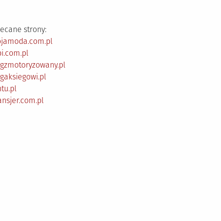
ecane strony:
ojamoda.com.pl
i.com.pl
ogzmotoryzowany.pl
gaksiegowi.pl
tu.pl
ansjer.com.pl