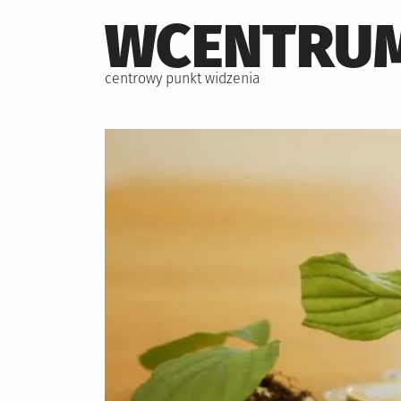
Skip
WCENTRUM
to
content
centrowy punkt widzenia