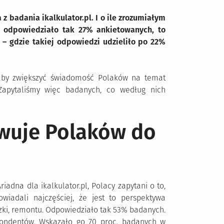
 z badania ikalkulator.pl. I o ile zrozumiałym
 odpowiedziało tak 27% ankietowanych, to
 – gdzie takiej odpowiedzi udzieliło po 22%
, aby zwiększyć świadomość Polaków na temat
 Zapytaliśmy więc badanych, co według nich
ywuje Polaków do
adna dla ikalkulator.pl, Polacy zapytani o to,
wiadali najczęściej, że jest to perspektywa
czki, remontu. Odpowiedziało tak 53% badanych.
spondentów. Wskazało go 70 proc. badanych w