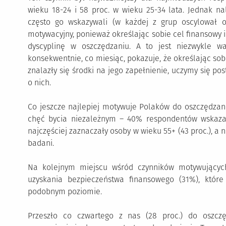
wieku 18-24 i 58 proc. w wieku 25-34 lata. Jednak na
często go wskazywali (w każdej z grup oscylował o
motywacyjny, ponieważ określając sobie cel finansowy i
dyscyplinę w oszczędzaniu. A to jest niezwykle 
konsekwentnie, co miesiąc, pokazuje, że określając sob
znalazły się środki na jego zapełnienie, uczymy się p
o nich.
Co jeszcze najlepiej motywuje Polaków do oszczędzania
chęć bycia niezależnym – 40% respondentów wskazał
najczęściej zaznaczały osoby w wieku 55+ (43 proc.), a 
badani.
Na kolejnym miejscu wśród czynników motywujących
uzyskania bezpieczeństwa finansowego (31%), któr
podobnym poziomie.
Przeszło co czwartego z nas (28 proc.) do oszcz