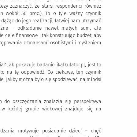
leży zaznaczyć, że starsi respondenci również
n wokół 50 proc.). To o tyle ważny czynnik
 dążąc do jego realizacji, łatwiej nam utrzymać
ważne – odkładanie nawet małych sum, ale
ie cele finansowe i tak konstruując budżet, aby
ostępowania z finansami osobistymi i myśleniem
? Jak pokazuje badanie ikalkulator.pl, jest to
o na tę odpowiedź. Co ciekawe, ten czynnik
nie, jakby można było się spodziewać, najmłodsi
 do oszczędzania znalazła się perspektywa
e w każdej grupie wiekowej znajduje się na
ędzania motywuje posiadanie dzieci – chęć