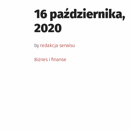
Posted
16 października,
on
2020
by
redakcja serwisu
Posted
Biznes i finanse
in