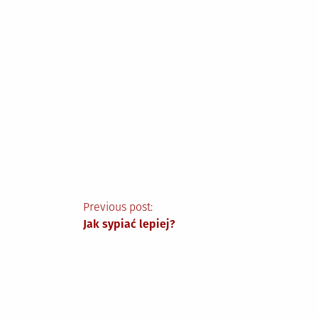
Nawigacja
Previous post:
Jak sypiać lepiej?
wpisu