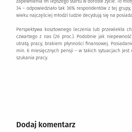
zapewnienia im lepszego startu w dorosłe życie. To mo
34 – odpowiedziało tak 36% respondentów z tej grupy,
wieku najczęściej młodzi ludzie decydują się na posiada
Perspektywa kosztownego leczenia lub przewlekła c
czwartego z nas (26 proc.). Podobnie jak niepewność
utratą pracy, brakiem płynności finansowej. Posiadani
min. 6 miesięcznych pensji – w takich sytuacjach jest
szukania pracy.
Dodaj komentarz