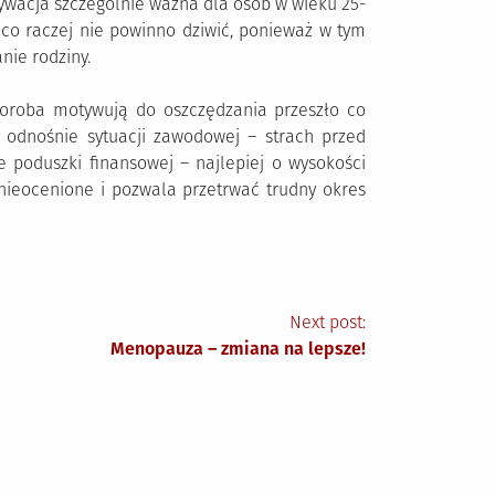
tywacja szczególnie ważna dla osób w wieku 25-
 co raczej nie powinno dziwić, ponieważ w tym
nie rodziny.
horoba motywują do oszczędzania przeszło co
 odnośnie sytuacji zawodowej – strach przed
e poduszki finansowej – najlepiej o wysokości
 nieocenione i pozwala przetrwać trudny okres
Next post:
Menopauza – zmiana na lepsze!