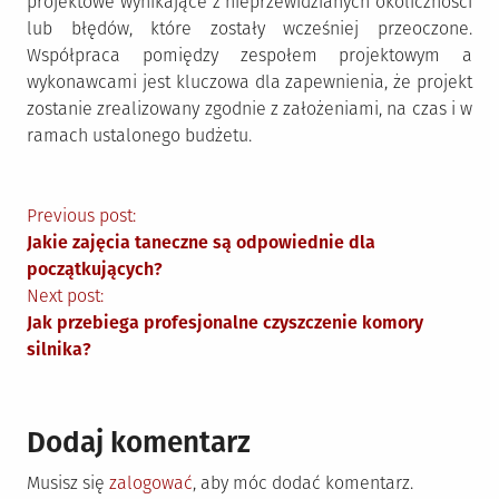
projektowe wynikające z nieprzewidzianych okoliczności
lub błędów, które zostały wcześniej przeoczone.
Współpraca pomiędzy zespołem projektowym a
wykonawcami jest kluczowa dla zapewnienia, że projekt
zostanie zrealizowany zgodnie z założeniami, na czas i w
ramach ustalonego budżetu.
Nawigacja
Previous post:
Jakie zajęcia taneczne są odpowiednie dla
wpisu
początkujących?
Next post:
Jak przebiega profesjonalne czyszczenie komory
silnika?
Dodaj komentarz
Musisz się
zalogować
, aby móc dodać komentarz.