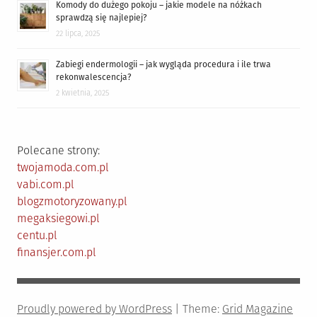
Komody do dużego pokoju – jakie modele na nóżkach
sprawdzą się najlepiej?
22 lipca, 2025
Zabiegi endermologii – jak wygląda procedura i ile trwa
rekonwalescencja?
2 kwietnia, 2025
Polecane strony:
twojamoda.com.pl
vabi.com.pl
blogzmotoryzowany.pl
megaksiegowi.pl
centu.pl
finansjer.com.pl
Proudly powered by WordPress
|
Theme:
Grid Magazine