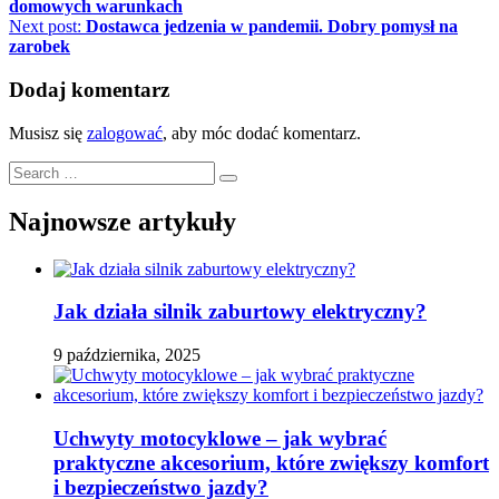
domowych warunkach
wpisu
Next post:
Dostawca jedzenia w pandemii. Dobry pomysł na
zarobek
Dodaj komentarz
Musisz się
zalogować
, aby móc dodać komentarz.
Search
for:
Najnowsze artykuły
Jak działa silnik zaburtowy elektryczny?
9 października, 2025
Uchwyty motocyklowe – jak wybrać
praktyczne akcesorium, które zwiększy komfort
i bezpieczeństwo jazdy?