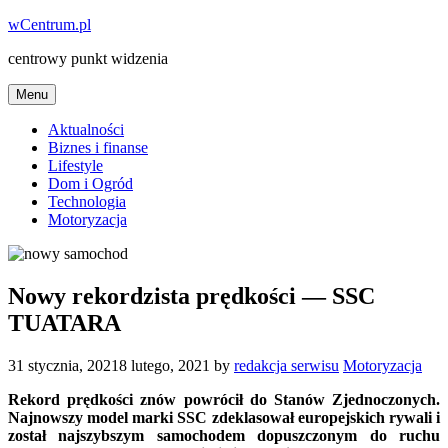
Skip
wCentrum.pl
to
centrowy punkt widzenia
content
Menu
Aktualności
Biznes i finanse
Lifestyle
Dom i Ogród
Technologia
Motoryzacja
Nowy rekordzista prędkości — SSC
TUATARA
Posted
Posted
31 stycznia, 2021
8 lutego, 2021
by
redakcja serwisu
Motoryzacja
on
in
Rekord prędkości znów powrócił do Stanów Zjednoczonych.
Najnowszy model marki SSC zdeklasował europejskich rywali i
został najszybszym samochodem dopuszczonym do ruchu