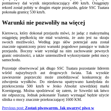
pomiarowy dał wynik nieprzekraczający 490 km/h. Osiągnięty
rekord został pobity w drugim etapie przejazdu, gdzie SSC Tuatara
pokonała granicę 530 km/h.
Warunki nie pozwoliły na więcej
Kierowca, który dokonał przejazdu mówi, że jadąc z maksymalną
osiągniętą prędkością nie miał wrażenia, że auto jest na skraju
swoich możliwości. Według jego słów potencjał auta został
znacznie ograniczony przez warunki pogodowe panujące w trakcie
przejazdu. Boczny wiatr wymógł na nim zachowanie pewnych
granic ostrożności, a także uniemożliwił wykorzystanie pełni mocy
samochodu.
Pozostaje obserwować jak długo SSC Tuatara pozostanie liderem
wśród najszybszych aut drogowych świata. Tak wysokie
zawieszenie poprzeczki może zmobilizować konkurencję do
zdwojenia wysiłków. Do niedawna upatrywano kandydata do
przekroczenia 500 km/h w Jesko Absolut szwedzkiej marki
Koenigsegg. Można spodziewać się zatem, że Szwedzi tak łatwo
nie odpuszczą. Jednak pokonanie Tuatary wymagać będzie użycie
silnika o mocy znacznie przekraczającej 1600 KM.
Nawigacja
Previous post:
Zostań piwowarem. Jak uwarzyć piwo w