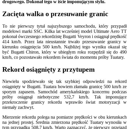
drogowego. Dokonał tego w iście imponującym stylu.
Zacięta walka o przesuwanie granic
To nie pierwszy tytuł najszybszego samochodu, który przypadł
modelowi marki SSC. Kilka lat wcześniej model Ultimate Aero TT
pokonał ówczesnego rekordzistę Bugatti Veyron i osiągnął prędkość
414 km/h. Przez lata nieustannie trwało przesuwanie granicy w
kierunku osiągnięcia 500 km/h. Najbliżej tego wyniku okazał się
być Bugatti Chiron, który w ubiegłym roku rozpędził się do 490
km/h, co pozostawało rekordem świata do momentu próby Tuatary.
Rekord osiągnięty z przytupem
Niewielu spodziewało się tak szybkiej odpowiedzi na rekord
osiągnięty w Bugatti. Tuatara bowiem złamała granicę 500 km/h ze
sporym zapasem. Samochód amerykańskiego koncernu podczas
próby osiągnął niebotyczne 532,7 km/h. Tak imponujące
przekroczenie granicy rekordu wprawiło świat motoryzacji w
niemały zachwyt.
Mierzenie rekordu polega na pomiarze prędkości w obu kierunkach
na jednej prostej. Średnia zmierzona prędkość Tuatary wynosiła w
tym przypadku 508,7 km/h. Warto zaznaczyć, że pierwszy przejazd