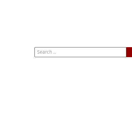
wpisu
Search
for: