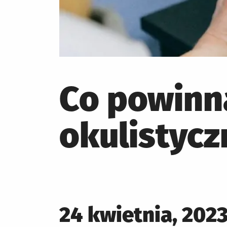
Co powinn
okulistycz
Posted
24 kwietnia, 202