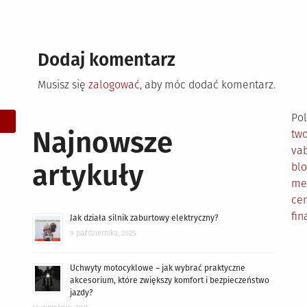
Dodaj komentarz
Musisz się
zalogować
, aby móc dodać komentarz.
Pol
Najnowsze
tw
vab
artykuły
bl
me
cen
fin
Jak działa silnik zaburtowy elektryczny?
9 października, 2025
Uchwyty motocyklowe – jak wybrać praktyczne
akcesorium, które zwiększy komfort i bezpieczeństwo
jazdy?