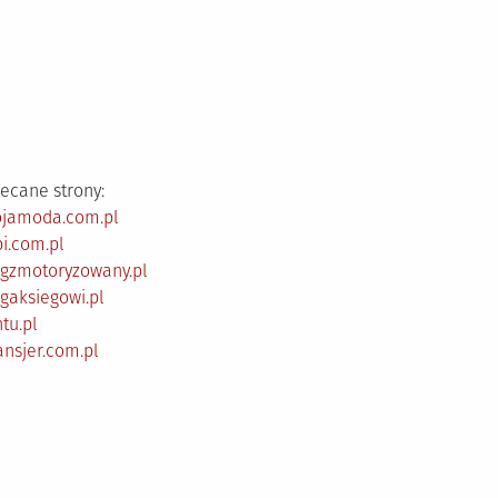
ecane strony:
ojamoda.com.pl
i.com.pl
ogzmotoryzowany.pl
gaksiegowi.pl
tu.pl
ansjer.com.pl