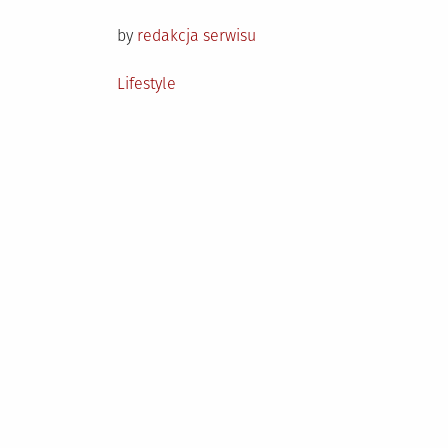
on
by
redakcja serwisu
Posted
Lifestyle
in