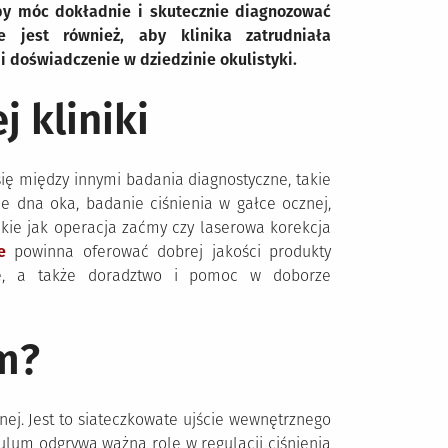
by móc dokładnie i skutecznie diagnozować
 jest również, aby klinika zatrudniała
i doświadczenie w dziedzinie okulistyki.
 kliniki
 się między innymi badania diagnostyczne, takie
ie dna oka, badanie ciśnienia w gałce ocznej,
takie jak operacja zaćmy czy laserowa korekcja
e
powinna oferować dobrej jakości produkty
owe, a także doradztwo i pomoc w doborze
um?
nej. Jest to siateczkowate ujście wewnętrznego
kulum odgrywa ważną rolę w regulacji ciśnienia