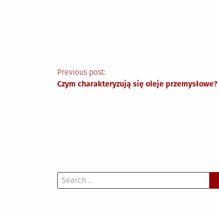
Nawigacja
Previous post:
Czym charakteryzują się oleje przemysłowe?
wpisu
Search
for: