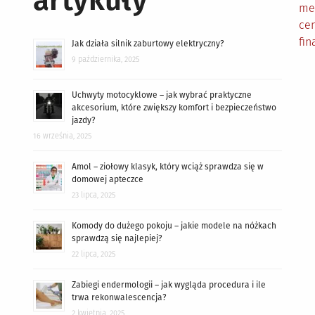
artykuły
me
cen
fin
Jak działa silnik zaburtowy elektryczny?
9 października, 2025
Uchwyty motocyklowe – jak wybrać praktyczne
akcesorium, które zwiększy komfort i bezpieczeństwo
jazdy?
16 września, 2025
Amol – ziołowy klasyk, który wciąż sprawdza się w
domowej apteczce
23 lipca, 2025
Komody do dużego pokoju – jakie modele na nóżkach
sprawdzą się najlepiej?
22 lipca, 2025
Zabiegi endermologii – jak wygląda procedura i ile
trwa rekonwalescencja?
2 kwietnia, 2025