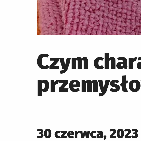
Czym chara
przemysł
Posted
30 czerwca, 2023