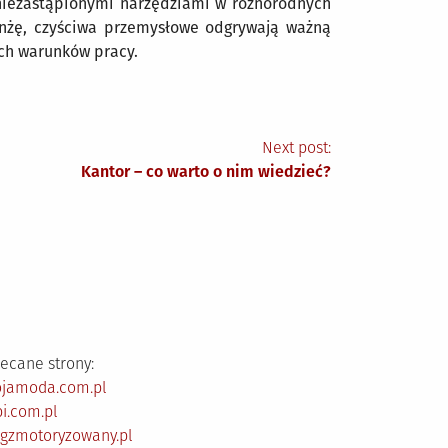
 niezastąpionymi narzędziami w różnorodnych
nżę, czyściwa przemysłowe odgrywają ważną
ych warunków pracy.
Next post:
Kantor – co warto o nim wiedzieć?
ecane strony:
ojamoda.com.pl
i.com.pl
ogzmotoryzowany.pl