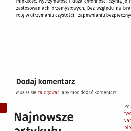
miękkość, wytrzymałość i duża chłonność, czynią je
zastosowaniach przemysłowych. Bez względu na bra
rolę w utrzymaniu czystości i zapewnianiu bezpieczn
Dodaj komentarz
Musisz się
zalogować
, aby móc dodać komentarz.
Pol
Najnowsze
tw
vab
bl