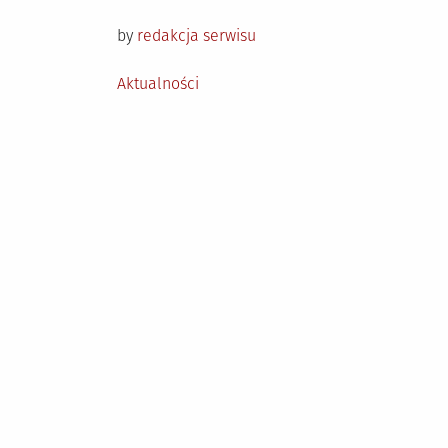
on
by
redakcja serwisu
Posted
Aktualności
in