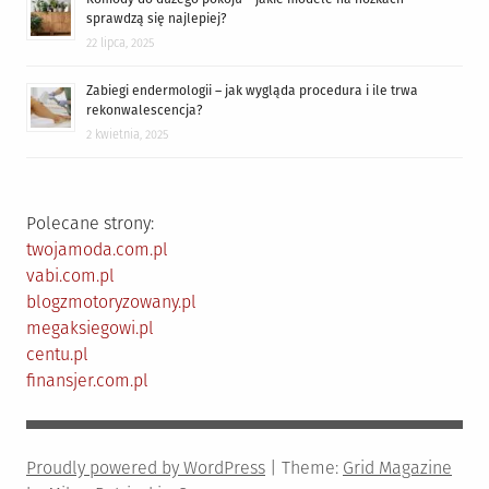
sprawdzą się najlepiej?
22 lipca, 2025
Zabiegi endermologii – jak wygląda procedura i ile trwa
rekonwalescencja?
2 kwietnia, 2025
Polecane strony:
twojamoda.com.pl
vabi.com.pl
blogzmotoryzowany.pl
megaksiegowi.pl
centu.pl
finansjer.com.pl
Proudly powered by WordPress
|
Theme:
Grid Magazine