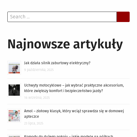
Search
for:
Najnowsze artykuły
Jak działa silnik zaburtowy elektryczny?
9 października, 2025
Uchwyty motocyklowe – jak wybrać praktyczne akcesorium,
które zwiększy komfort i bezpieczeństwo jazdy?
16 września, 2025
Amol – ziołowy klasyk, który wciąż sprawdza się w domowej
apteczce
23 lipca, 2025
Komody do dużego pokoju – jakie modele na nóżkach