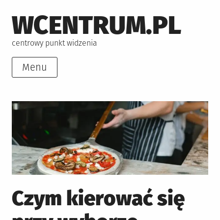
Skip
WCENTRUM.PL
to
content
centrowy punkt widzenia
Menu
Czym kierować się