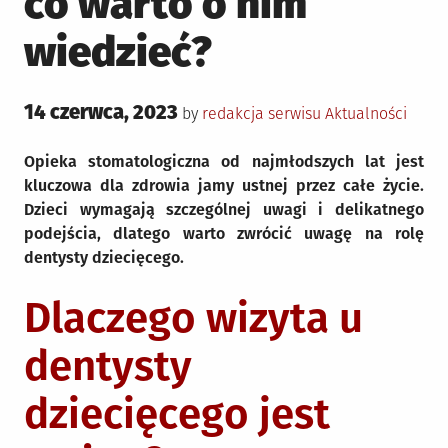
co warto o nim
wiedzieć?
Posted
14 czerwca, 2023
Posted
by
redakcja serwisu
Aktualności
on
in
Opieka stomatologiczna od najmłodszych lat jest
kluczowa dla zdrowia jamy ustnej przez całe życie.
Dzieci wymagają szczególnej uwagi i delikatnego
podejścia, dlatego warto zwrócić uwagę na rolę
dentysty dziecięcego.
Dlaczego wizyta u
dentysty
dziecięcego jest