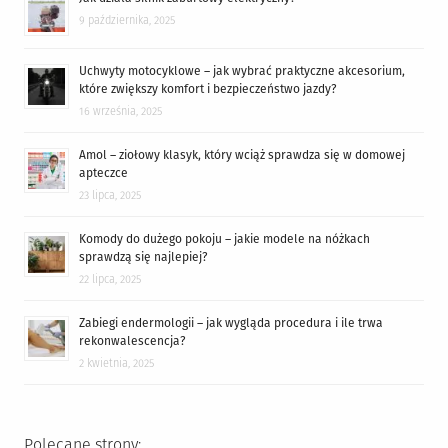
9 października, 2025
Uchwyty motocyklowe – jak wybrać praktyczne akcesorium,
które zwiększy komfort i bezpieczeństwo jazdy?
16 września, 2025
Amol – ziołowy klasyk, który wciąż sprawdza się w domowej
apteczce
23 lipca, 2025
Komody do dużego pokoju – jakie modele na nóżkach
sprawdzą się najlepiej?
22 lipca, 2025
Zabiegi endermologii – jak wygląda procedura i ile trwa
rekonwalescencja?
2 kwietnia, 2025
Polecane strony: