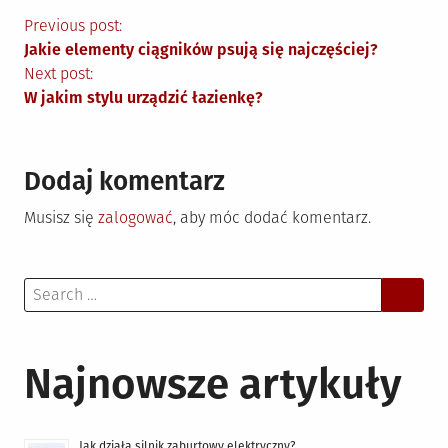
Nawigacja
Previous post:
Jakie elementy ciągników psują się najczęściej?
wpisu
Next post:
W jakim stylu urządzić łazienkę?
Dodaj komentarz
Musisz się
zalogować
, aby móc dodać komentarz.
Search
for:
Najnowsze artykuły
Jak działa silnik zaburtowy elektryczny?