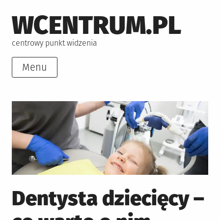
Skip
WCENTRUM.PL
to
content
centrowy punkt widzenia
Menu
Dentysta dziecięcy –