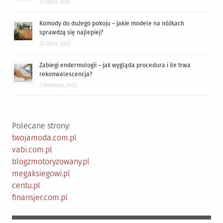
23 lipca, 2025
Komody do dużego pokoju – jakie modele na nóżkach
sprawdzą się najlepiej?
22 lipca, 2025
Zabiegi endermologii – jak wygląda procedura i ile trwa
rekonwalescencja?
2 kwietnia, 2025
Polecane strony:
twojamoda.com.pl
vabi.com.pl
blogzmotoryzowany.pl
megaksiegowi.pl
centu.pl
finansjer.com.pl