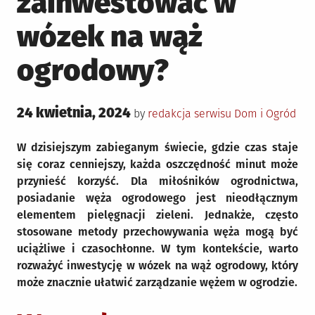
zainwestować w
wózek na wąż
ogrodowy?
Posted
24 kwietnia, 2024
Posted
by
redakcja serwisu
Dom i Ogród
on
in
W dzisiejszym zabieganym świecie, gdzie czas staje
się coraz cenniejszy, każda oszczędność minut może
przynieść korzyść. Dla miłośników ogrodnictwa,
posiadanie węża ogrodowego jest nieodłącznym
elementem pielęgnacji zieleni. Jednakże, często
stosowane metody przechowywania węża mogą być
uciążliwe i czasochłonne. W tym kontekście, warto
rozważyć inwestycję w wózek na wąż ogrodowy, który
może znacznie ułatwić zarządzanie wężem w ogrodzie.