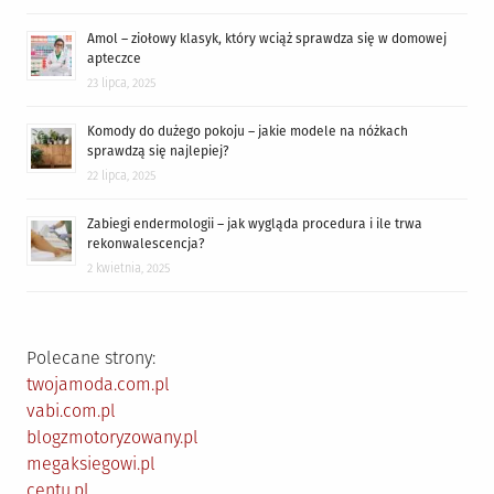
Amol – ziołowy klasyk, który wciąż sprawdza się w domowej
apteczce
23 lipca, 2025
Komody do dużego pokoju – jakie modele na nóżkach
sprawdzą się najlepiej?
22 lipca, 2025
Zabiegi endermologii – jak wygląda procedura i ile trwa
rekonwalescencja?
2 kwietnia, 2025
Polecane strony:
twojamoda.com.pl
vabi.com.pl
blogzmotoryzowany.pl
megaksiegowi.pl
centu.pl