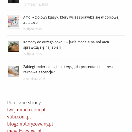
16 września, 2025
Amol – ziołowy klasyk, który wciąż sprawdza się w domowej
apteczce
23 lipca, 2025
Komody do dużego pokoju – jakie modele na nóżkach
sprawdzą się najlepiej?
22 lipca, 2025
Zabiegi endermologii – jak wygląda procedura i ile trwa
rekonwalescencja?
2 kwietnia, 2025
Polecane strony:
twojamoda.com.pl
vabi.com.pl
blogzmotoryzowany.pl
megaksiegowi.pl