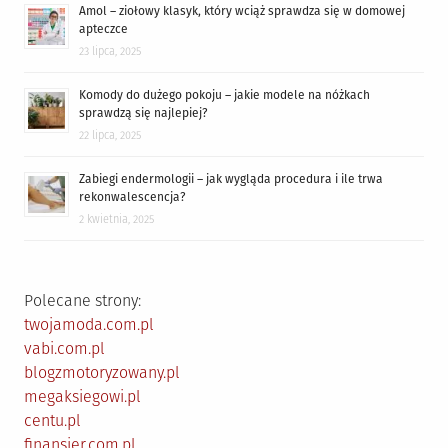
Amol – ziołowy klasyk, który wciąż sprawdza się w domowej
apteczce
23 lipca, 2025
Komody do dużego pokoju – jakie modele na nóżkach
sprawdzą się najlepiej?
22 lipca, 2025
Zabiegi endermologii – jak wygląda procedura i ile trwa
rekonwalescencja?
2 kwietnia, 2025
Polecane strony:
twojamoda.com.pl
vabi.com.pl
blogzmotoryzowany.pl
megaksiegowi.pl
centu.pl
finansjer.com.pl