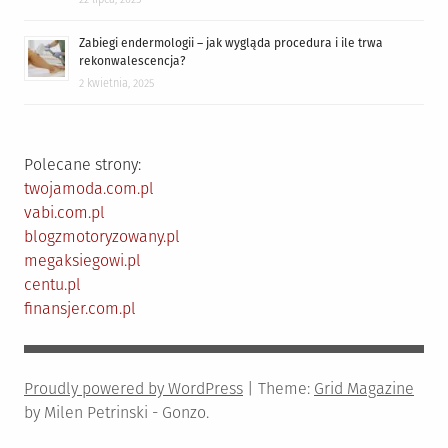
Zabiegi endermologii – jak wygląda procedura i ile trwa
rekonwalescencja?
2 kwietnia, 2025
Polecane strony:
twojamoda.com.pl
vabi.com.pl
blogzmotoryzowany.pl
megaksiegowi.pl
centu.pl
finansjer.com.pl
Proudly powered by WordPress
|
Theme:
Grid Magazine
by Milen Petrinski - Gonzo.