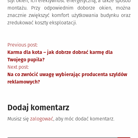
styl okien, ich efektywność energetyczną, a także sposób
montażu. Przy odpowiednim doborze okien, można
znacznie zwiększyć komfort użytkowania budynku oraz
zredukować koszty eksploatacji.
Nawigacja
Previous post:
Karma dla kota – jak dobrze dobrać karmę dla
wpisu
Twojego pupila?
Next post:
Na co zwrócić uwagę wybierając producenta szyldów
reklamowych?
Dodaj komentarz
Musisz się
zalogować
, aby móc dodać komentarz.