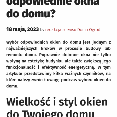
odpowiednie okna
do domu?
Posted
18 maja, 2023
Posted
by
redakcja serwisu
Dom i Ogród
on
in
Wybór odpowiednich okien do domu jest jednym z
najważniejszych kroków w procesie budowy lub
remontu domu. Poprawnie dobrane okna nie tylko
wpłyną na estetykę budynku, ale także zwiększą jego
funkcjonalność i efektywność energetyczną. W tym
artykule przedstawimy kilka ważnych czynników, na
które należy zwrócić uwagę podczas wyboru okien do
domu.
Wielkość i styl okien
do Twojego domu