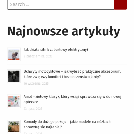
Search
for:
Najnowsze artykuły
Jak działa silnik zaburtowy elektryczny?
9 października, 2025
Uchwyty motocyklowe – jak wybrać praktyczne akcesorium,
które zwiększy komfort i bezpieczeństwo jazdy?
16 września, 2025
Amol – ziołowy klasyk, który wciąż sprawdza się w domowej
apteczce
23 lipca, 2025
Komody do dużego pokoju – jakie modele na nóżkach
sprawdzą się najlepiej?
22 lipca, 2025