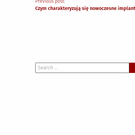
Nawigacja
Previous post:
Czym charakteryzują się nowoczesne implan
wpisu
Search
for: