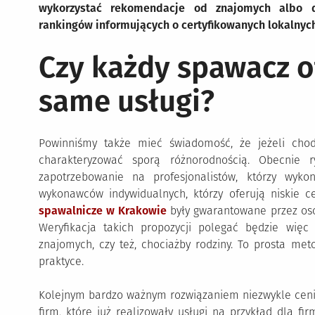
wykorzystać rekomendacje od znajomych albo do
rankingów informujących o certyfikowanych lokalnyc
Czy każdy spawacz o
same usługi?
Powinniśmy także mieć świadomość, że jeżeli chod
charakteryzować sporą różnorodnością. Obecnie 
zapotrzebowanie na profesjonalistów, którzy wyko
wykonawców indywidualnych, którzy oferują niskie c
spawalnicze w Krakowie
były gwarantowane przez oso
Weryfikacja takich propozycji polegać będzie wi
znajomych, czy też, chociażby rodziny. To prosta me
praktyce.
Kolejnym bardzo ważnym rozwiązaniem niezwykle cenio
firm, które już realizowały usługi na przykład dla f