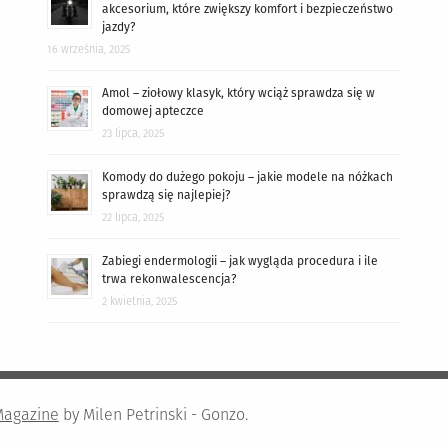
akcesorium, które zwiększy komfort i bezpieczeństwo
jazdy?
16 września, 2025
Amol – ziołowy klasyk, który wciąż sprawdza się w
domowej apteczce
23 lipca, 2025
Komody do dużego pokoju – jakie modele na nóżkach
sprawdzą się najlepiej?
22 lipca, 2025
Zabiegi endermologii – jak wygląda procedura i ile
trwa rekonwalescencja?
2 kwietnia, 2025
Magazine
by Milen Petrinski - Gonzo.