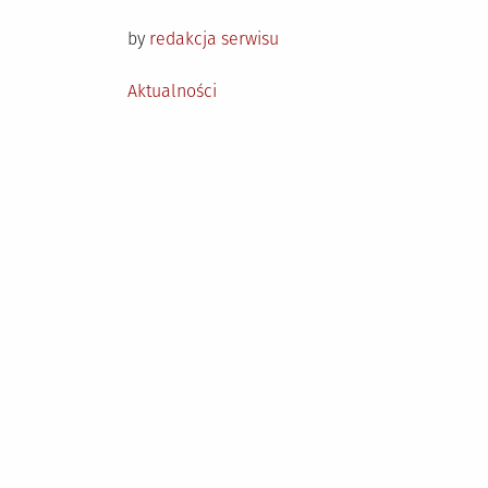
on
by
redakcja serwisu
Posted
Aktualności
in