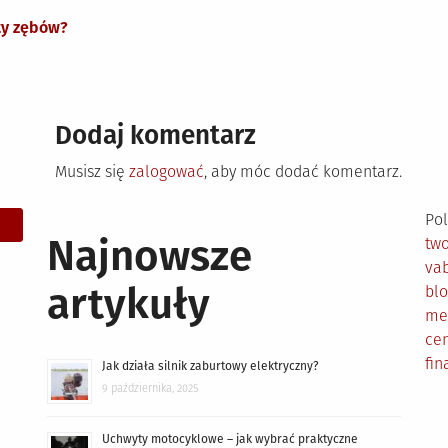
ty zębów?
Dodaj komentarz
Musisz się
zalogować
, aby móc dodać komentarz.
Pol
Najnowsze
tw
vab
artykuły
bl
me
cen
fin
Jak działa silnik zaburtowy elektryczny?
9 października, 2025
Uchwyty motocyklowe – jak wybrać praktyczne