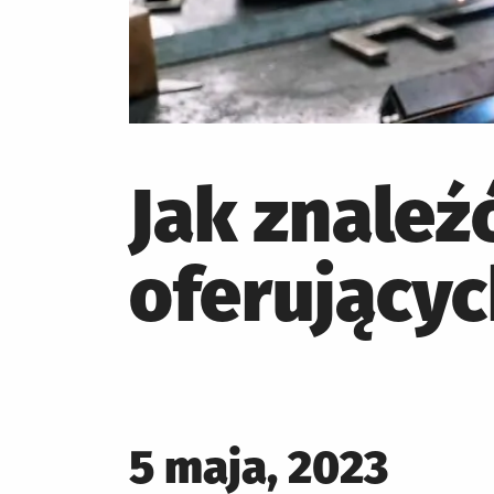
Jak znaleź
oferującyc
Posted
5 maja, 2023