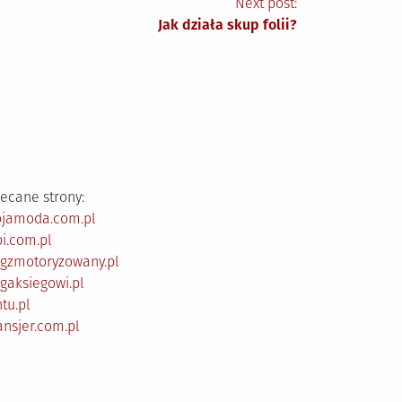
Next post:
Jak działa skup folii?
ecane strony:
ojamoda.com.pl
i.com.pl
ogzmotoryzowany.pl
gaksiegowi.pl
tu.pl
ansjer.com.pl