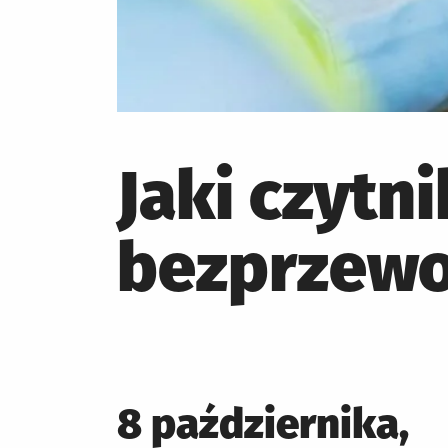
Jaki czyt
bezprzew
Posted
8 października,