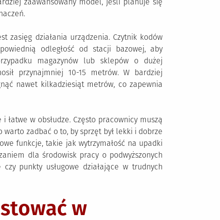
rdziej zaawansowany model, jeśli planuje się
naczeń.
st zasięg działania urządzenia. Czytnik kodów
owiednią odległość od stacji bazowej, aby
 przypadku magazynów lub sklepów o dużej
nosił przynajmniej 10-15 metrów. W bardziej
ąć nawet kilkadziesiąt metrów, co zapewnia
e i łatwe w obsłudze. Często pracownicy muszą
o warto zadbać o to, by sprzęt był lekki i dobrze
owe funkcje, takie jak wytrzymałość na upadki
ązaniem dla środowisk pracy o podwyższonych
e czy punkty usługowe działające w trudnych
estować w