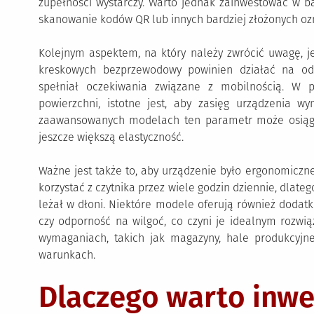
zupełności wystarczy. Warto jednak zainwestować w ba
skanowanie kodów QR lub innych bardziej złożonych oz
Kolejnym aspektem, na który należy zwrócić uwagę, je
kreskowych bezprzewodowy powinien działać na odp
spełniał oczekiwania związane z mobilnością. W
powierzchni, istotne jest, aby zasięg urządzenia wy
zaawansowanych modelach ten parametr może osiągn
jeszcze większą elastyczność.
Ważne jest także to, aby urządzenie było ergonomiczn
korzystać z czytnika przez wiele godzin dziennie, dlateg
leżał w dłoni. Niektóre modele oferują również dodatk
czy odporność na wilgoć, co czyni je idealnym rozwi
wymaganiach, takich jak magazyny, hale produkcyjn
warunkach.
Dlaczego warto inw