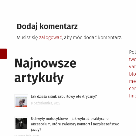
Dodaj komentarz
Musisz się
zalogować
, aby móc dodać komentarz.
Pol
Najnowsze
tw
vab
artykuły
bl
me
cen
fin
Jak działa silnik zaburtowy elektryczny?
9 października, 2025
Uchwyty motocyklowe – jak wybrać praktyczne
akcesorium, które zwiększy komfort i bezpieczeństwo
jazdy?