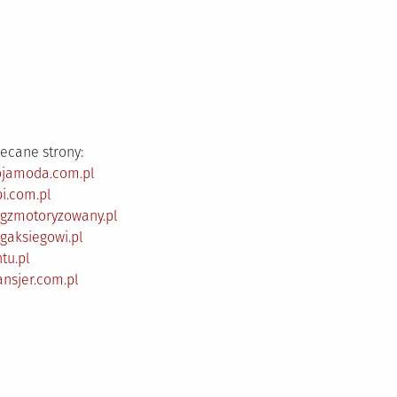
ecane strony:
ojamoda.com.pl
i.com.pl
ogzmotoryzowany.pl
gaksiegowi.pl
tu.pl
ansjer.com.pl