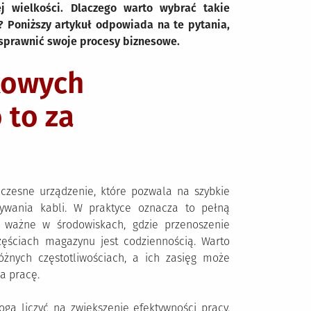
ej wielkości. Dlaczego warto wybrać takie
? Poniższy artykuł odpowiada na te pytania,
usprawnić swoje procesy biznesowe.
kowych
 to za
zesne urządzenie, które pozwala na szybkie
ywania kabli. W praktyce oznacza to pełną
ie ważne w środowiskach, gdzie przenoszenie
ęściach magazynu jest codziennością. Warto
óżnych częstotliwościach, a ich zasięg może
a pracę.
mogą liczyć na zwiększenie efektywności pracy.