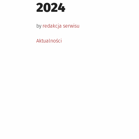
on
2024
by
redakcja serwisu
Posted
Aktualności
in