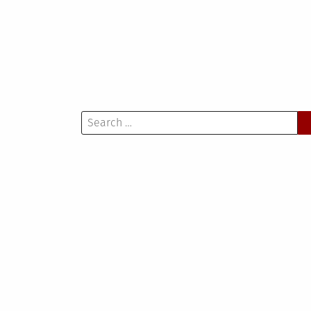
wpisu
Search
for: