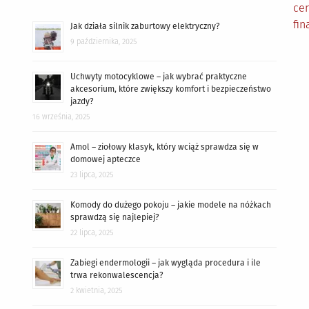
cen
fin
Jak działa silnik zaburtowy elektryczny?
9 października, 2025
Uchwyty motocyklowe – jak wybrać praktyczne
akcesorium, które zwiększy komfort i bezpieczeństwo
jazdy?
16 września, 2025
Amol – ziołowy klasyk, który wciąż sprawdza się w
domowej apteczce
23 lipca, 2025
Komody do dużego pokoju – jakie modele na nóżkach
sprawdzą się najlepiej?
22 lipca, 2025
Zabiegi endermologii – jak wygląda procedura i ile
trwa rekonwalescencja?
2 kwietnia, 2025