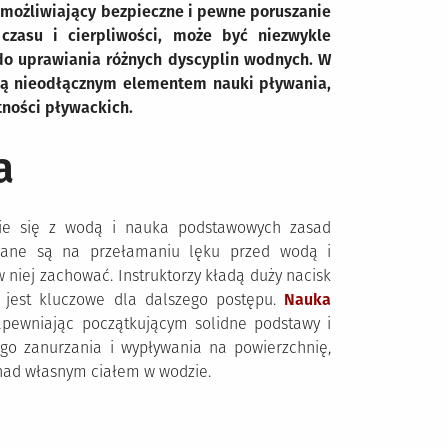
umożliwiający bezpieczne i pewne poruszanie
zasu i cierpliwości, może być niezwykle
 do uprawiania różnych dyscyplin wodnych. W
 są nieodłącznym elementem nauki pływania,
tności pływackich.
a
nie się z wodą i nauka podstawowych zasad
owane są na przełamaniu lęku przed wodą i
w niej zachować. Instruktorzy kładą duży nacisk
jest kluczowe dla dalszego postępu.
Nauka
apewniając początkującym solidne podstawy i
go zanurzania i wypływania na powierzchnię,
nad własnym ciałem w wodzie.