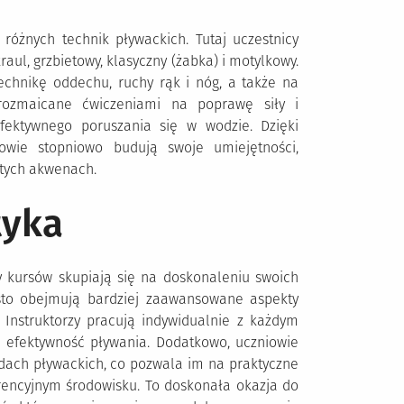
óżnych technik pływackich. Tutaj uczestnicy
aul, grzbietowy, klasyczny (żabka) i motylkowy.
echnikę oddechu, ruchy rąk i nóg, a także na
urozmaicane ćwiczeniami na poprawę siły i
fektywnego poruszania się w wodzie. Dzięki
owie stopniowo budują swoje umiejętności,
rtych akwenach.
tyka
 kursów skupiają się na doskonaleniu swoich
ęsto obejmują bardziej zaawansowane aspekty
. Instruktorzy pracują indywidualnie z każdym
 efektywność pływania. Dodatkowo, uczniowie
ach pływackich, co pozwala im na praktyczne
rencyjnym środowisku. To doskonała okazja do