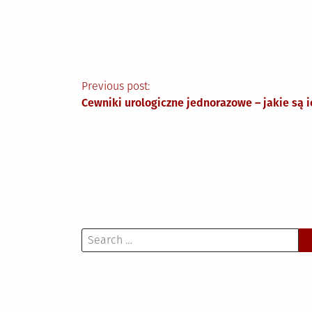
Nawigacja
Previous post:
Cewniki urologiczne jednorazowe – jakie są 
wpisu
Search
for: