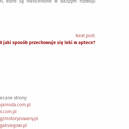
ń, które są nieocenione w dalszym rozwoju
Next post:
W jaki sposób przechowuje się leki w aptece?
ecane strony:
ojamoda.com.pl
i.com.pl
ogzmotoryzowany.pl
gaksiegowi.pl