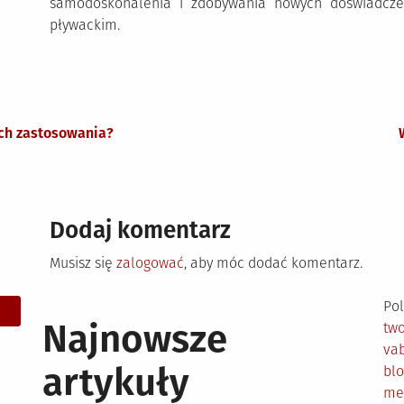
samodoskonalenia i zdobywania nowych doświadcze
pływackim.
ich zastosowania?
Dodaj komentarz
Musisz się
zalogować
, aby móc dodać komentarz.
Pol
Najnowsze
tw
vab
artykuły
bl
me