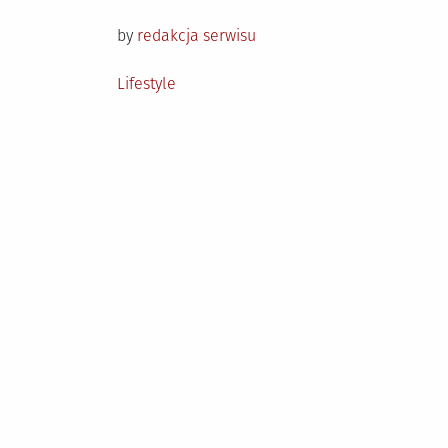
on
by
redakcja serwisu
Posted
Lifestyle
in