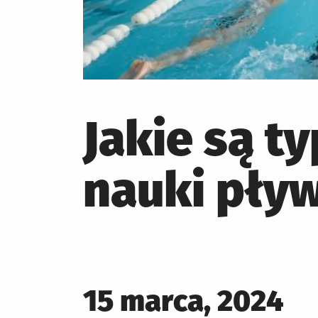
Jakie są t
nauki pły
Posted
15 marca, 2024