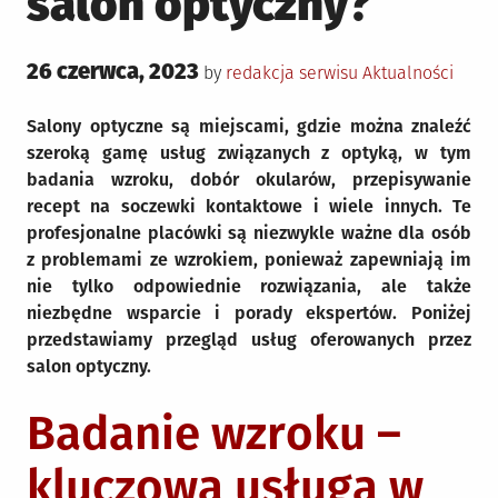
salon optyczny?
Posted
26 czerwca, 2023
Posted
by
redakcja serwisu
Aktualności
on
in
Salony optyczne są miejscami, gdzie można znaleźć
szeroką gamę usług związanych z optyką, w tym
badania wzroku, dobór okularów, przepisywanie
recept na soczewki kontaktowe i wiele innych. Te
profesjonalne placówki są niezwykle ważne dla osób
z problemami ze wzrokiem, ponieważ zapewniają im
nie tylko odpowiednie rozwiązania, ale także
niezbędne wsparcie i porady ekspertów. Poniżej
przedstawiamy przegląd usług oferowanych przez
salon optyczny.
Badanie wzroku –
kluczowa usługa w