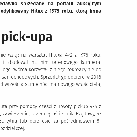
iedawno sprzedane na portalu aukcyjnym
modyfikowany Hilux z 1978 roku, którą firma
 pick-upa
e wziął na warsztat Hiluxa 4×2 z 1978 roku,
, i zbudował na nim terenowego kampera.
 jego twórca korzystał z niego rekreacyjnie do
ch samochodowych. Sprzedał go dopiero w 2018
. Od września samochód ma nowego właściciela,
ta przy pomocy części z Toyoty pickup 4×4 z
awieszenie, przednią oś i silnik. Rzędowy, 4-
za tylną lub obie osie za pośrednictwem 5-
ozdzielczej.