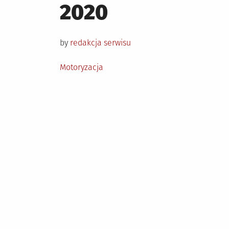
on
2020
by
redakcja serwisu
Posted
Motoryzacja
in