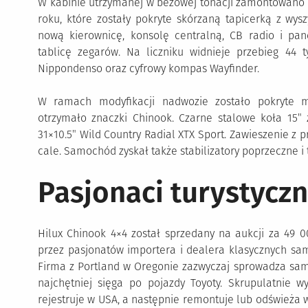
W kabinie utrzymanej w beżowej tonacji zamontowano f
roku, które zostały pokryte skórzaną tapicerką z wy
nową kierownicę, konsolę centralną, CB radio i pa
tablicę zegarów. Na liczniku widnieje przebieg 44 t
Nippondenso oraz cyfrowy kompas Wayfinder.
W ramach modyfikacji nadwozie zostało pokryte m
otrzymało znaczki Chinook. Czarne stalowe koła 15
31×10.5″ Wild Country Radial XTX Sport. Zawieszenie z p
cale. Samochód zyskał także stabilizatory poprzeczne 
Pasjonaci turystyc
Hilux Chinook 4×4 został sprzedany na aukcji za 49 
przez pasjonatów importera i dealera klasycznych samo
Firma z Portland w Oregonie zazwyczaj sprowadza samo
najchętniej sięga po pojazdy Toyoty. Skrupulatnie w
rejestruje w USA, a następnie remontuje lub odświeża w 