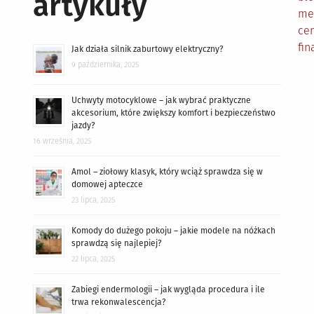
artykuły
me
cen
fin
Jak działa silnik zaburtowy elektryczny?
9 października, 2025
Uchwyty motocyklowe – jak wybrać praktyczne
akcesorium, które zwiększy komfort i bezpieczeństwo
jazdy?
16 września, 2025
Amol – ziołowy klasyk, który wciąż sprawdza się w
domowej apteczce
23 lipca, 2025
Komody do dużego pokoju – jakie modele na nóżkach
sprawdzą się najlepiej?
22 lipca, 2025
Zabiegi endermologii – jak wygląda procedura i ile
trwa rekonwalescencja?