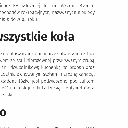
ook RV należącej do Trail Wagons. Była to
amochodów rekreacyjnych, nazywanych niekiedy
iała do 2005 roku.
szystkie koła
 zamontowanym stopniu przez otwierane na bok
wem ze stali nierdzewnej przykrywanym grubą
miar i dwupalnikową kuchenką na propan oraz
adalnia z chowanym stołem i narożną kanapą,
zkładane łóżko jest podwieszone pod sufitem
ść na postoju o kilkadziesiąt centymetrów, a
rzaski.
ko