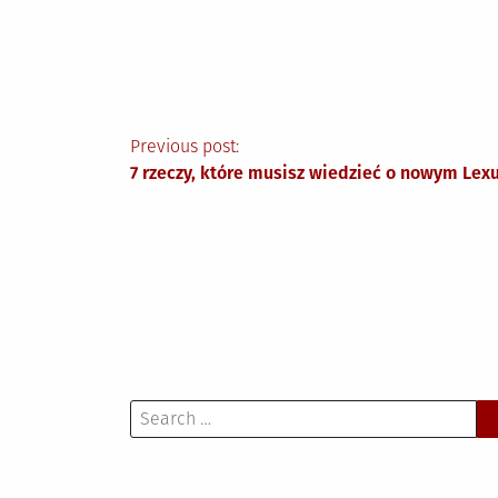
Nawigacja
Previous post:
7 rzeczy, które musisz wiedzieć o nowym Lexu
wpisu
Search
for: