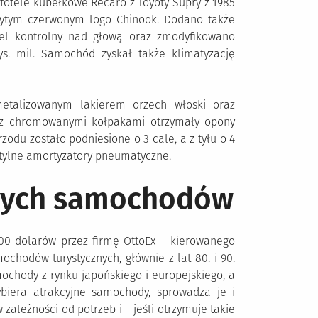
otele kubełkowe Recaro z Toyoty Supry z 1985
szytym czerwonym logo Chinook. Dodano także
nel kontrolny nad głową oraz zmodyfikowano
ys. mil. Samochód zyskał także klimatyzację
etalizowanym lakierem orzech włoski oraz
″ z chromowanymi kołpakami otrzymały opony
rzodu zostało podniesione o 3 cale, a z tyłu o 4
i tylne amortyzatory pneumatyczne.
znych samochodów
000 dolarów przez firmę OttoEx – kierowanego
chodów turystycznych, głównie z lat 80. i 90.
chody z rynku japońskiego i europejskiego, a
ybiera atrakcyjne samochody, sprowadza je i
zależności od potrzeb i – jeśli otrzymuje takie