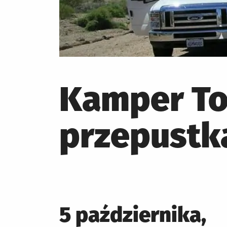
Kamper To
przepustk
Posted
5 października,