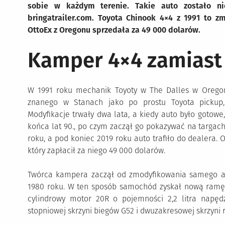
sobie w każdym terenie. Takie auto zostało n
bringatrailer.com. Toyota Chinook 4×4 z 1991 to z
OttoEx z Oregonu sprzedała za 49 000 dolarów.
Kamper 4×4 zamiast
W 1991 roku mechanik Toyoty w The Dalles w Oregoni
znanego w Stanach jako po prostu Toyota pickup
Modyfikacje trwały dwa lata, a kiedy auto było gotowe,
końca lat 90., po czym zaczął go pokazywać na targa
roku, a pod koniec 2019 roku auto trafiło do dealera
który zapłacił za niego 49 000 dolarów.
Twórca kampera zaczął od zmodyfikowania samego au
1980 roku. W ten sposób samochód zyskał nową ramę, z
cylindrowy motor 20R o pojemności 2,2 litra napęd
stopniowej skrzyni biegów G52 i dwuzakresowej skrzyni r