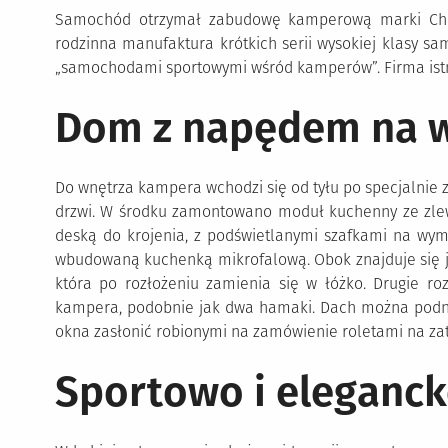
Samochód otrzymał zabudowę kamperową marki Chin
rodzinna manufaktura krótkich serii wysokiej klasy s
„samochodami sportowymi wśród kamperów”. Firma istn
Dom z napędem na w
Do wnętrza kampera wchodzi się od tyłu po specjalnie
drzwi. W środku zamontowano moduł kuchenny ze zle
deską do krojenia, z podświetlanymi szafkami na wy
wbudowaną kuchenką mikrofalową. Obok znajduje się j
która po rozłożeniu zamienia się w łóżko. Drugie ro
kampera, podobnie jak dwa hamaki. Dach można podnie
okna zasłonić robionymi na zamówienie roletami na zat
Sportowo i eleganc