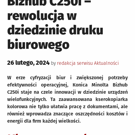
Bizhub C250i –
rewolucja w
dziedzinie druku
biurowego
Posted
26 lutego, 2024
Posted
by
redakcja serwisu
Aktualności
on
in
W erze cyfryzacji biur i zwiększonej potrzeby
efektywności operacyjnej, Konica Minolta Bizhub
C250i staje na czele innowacji w dziedzinie urządzeń
wielofunkcyjnych. Ta zaawansowana kserokopiarka
kolorowa nie tylko ułatwia pracę z dokumentami, ale
również wprowadza znaczące oszczędności kosztów i
energii dla firm każdej wielkości.