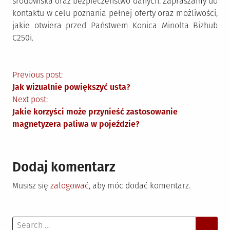
środowiska oraz bezpieczeństwo danych. Zapraszamy do
kontaktu w celu poznania pełnej oferty oraz możliwości,
jakie otwiera przed Państwem Konica Minolta Bizhub
C250i.
Nawigacja
Previous post:
Jak wizualnie powiększyć usta?
wpisu
Next post:
Jakie korzyści może przynieść zastosowanie
magnetyzera paliwa w pojeździe?
Dodaj komentarz
Musisz się
zalogować
, aby móc dodać komentarz.
Search