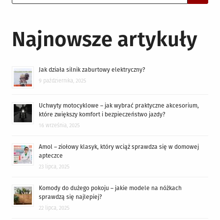
for:
Najnowsze artykuły
Jak działa silnik zaburtowy elektryczny?
9 października, 2025
Uchwyty motocyklowe – jak wybrać praktyczne akcesorium,
które zwiększy komfort i bezpieczeństwo jazdy?
16 września, 2025
Amol – ziołowy klasyk, który wciąż sprawdza się w domowej
apteczce
23 lipca, 2025
Komody do dużego pokoju – jakie modele na nóżkach
sprawdzą się najlepiej?
22 lipca, 2025