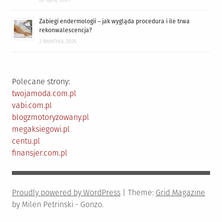
Zabiegi endermologii – jak wygląda procedura i ile trwa
rekonwalescencja?
2 kwietnia, 2025
Polecane strony:
twojamoda.com.pl
vabi.com.pl
blogzmotoryzowany.pl
megaksiegowi.pl
centu.pl
finansjer.com.pl
Proudly powered by WordPress
|
Theme:
Grid Magazine
by Milen Petrinski - Gonzo.