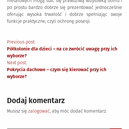
metalowych mogą stać się prawdziwą wizytówką domu i
po prostu bardzo dobrze się prezentować jednocześnie
oferując wysoka trwałość i dobrze spełniając swoje
funkcje praktyczne, czyli ochronę posesji.
Nawigacja
Previous post:
Półkolonie dla dzieci – na co zwrócić uwagę przy ich
wpisu
wyborze?
Next post:
Pokrycia dachowe – czym się kierować przy ich
wyborze?
Dodaj komentarz
Musisz się
zalogować
, aby móc dodać komentarz.