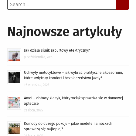
Search
for:
Najnowsze artykuły
Jak działa silnik zaburtowy elektryczny?
9 października, 2025
Uchwyty motocyklowe – jak wybrać praktyczne akcesorium,
które zwiększy komfort i bezpieczeństwo jazdy?
16 września, 2025
Amol – ziołowy klasyk, który wciąż sprawdza się w domowej
apteczce
23 lipca, 2025
Komody do dużego pokoju – jakie modele na nóżkach
sprawdzą się najlepiej?
22 lipca, 2025