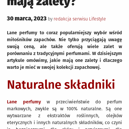
mają zalety?
Posted
30 marca, 2023
Posted
by
redakcja serwisu
Lifestyle
on
in
Lane perfumy to coraz popularniejszy wybór wśród
miłośników zapachów. Nie tylko przyciągają uwagę
swoją ceną, ale także oferują wiele zalet w
porównaniu z tradycyjnymi perfumami. W dzisiejszym
artykule omówimy, jakie mają one zalety i dlaczego
warto je mieć w swojej kolekcji zapachowej.
Naturalne składniki
Lane perfumy
w przeciwieństwie do perfum
markowych, zwykle są w 100% naturalne. Są one
wytwarzane z ekstraktów roślinnych, olejków
eterycznych i innych naturalnych składników, co czyni