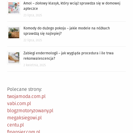
Amol – ziołowy klasyk, który wciąż sprawdza się w domowej
apteczce
23 lipca, 2025
Komody do dużego pokoju – jakie modele na nóżkach
sprawdzą się najlepiej?
22 lipca, 2025
Zabiegi endermologii – jak wygląda procedura i ile trwa
rekonwalescencja?
2 kwietnia, 2025
Polecane strony:
twojamoda.com.pl
vabi.com.pl
blogzmotoryzowany.pl
megaksiegowi.pl
centu.pl
finansjer.com.pl