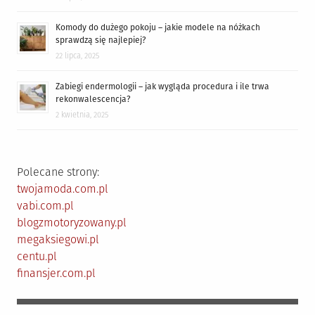
Komody do dużego pokoju – jakie modele na nóżkach
sprawdzą się najlepiej?
22 lipca, 2025
Zabiegi endermologii – jak wygląda procedura i ile trwa
rekonwalescencja?
2 kwietnia, 2025
Polecane strony:
twojamoda.com.pl
vabi.com.pl
blogzmotoryzowany.pl
megaksiegowi.pl
centu.pl
finansjer.com.pl