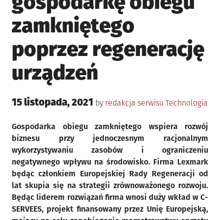
gospodarkę obiegu
zamkniętego
poprzez regenerację
urządzeń
Posted
15 listopada, 2021
Posted
by
redakcja serwisu
Technologia
on
in
Gospodarka obiegu zamkniętego wspiera rozwój
biznesu przy jednoczesnym racjonalnym
wykorzystywaniu zasobów i ograniczeniu
negatywnego wpływu na środowisko. Firma Lexmark
będąc członkiem Europejskiej Rady Regeneracji od
lat skupia się na strategii zrównoważonego rozwoju.
Będąc liderem rozwiązań firma wnosi duży wkład w C-
SERVEES, projekt finansowany przez Unię Europejską,