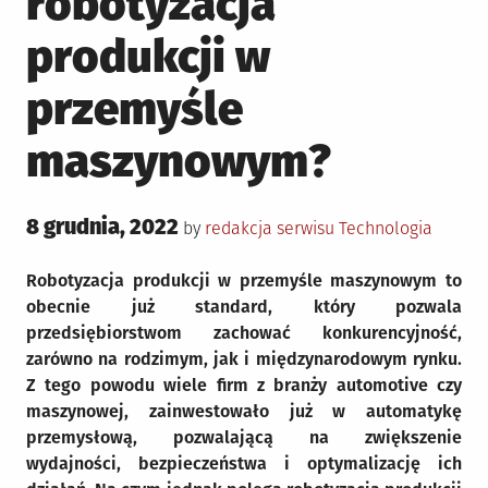
robotyzacja
produkcji w
przemyśle
maszynowym?
Posted
8 grudnia, 2022
Posted
by
redakcja serwisu
Technologia
on
in
Robotyzacja produkcji w przemyśle maszynowym to
obecnie już standard, który pozwala
przedsiębiorstwom zachować konkurencyjność,
zarówno na rodzimym, jak i międzynarodowym rynku.
Z tego powodu wiele firm z branży automotive czy
maszynowej, zainwestowało już w automatykę
przemysłową, pozwalającą na zwiększenie
wydajności, bezpieczeństwa i optymalizację ich