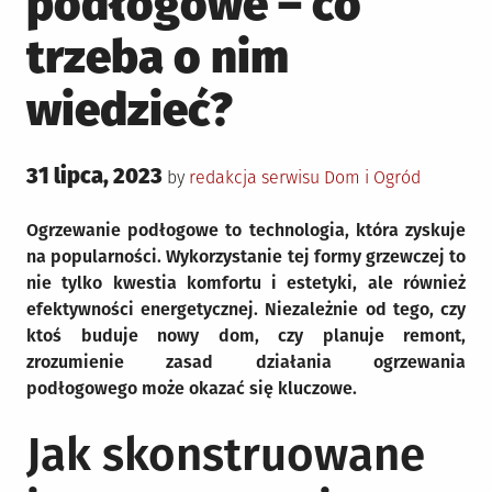
podłogowe – co
trzeba o nim
wiedzieć?
Posted
31 lipca, 2023
Posted
by
redakcja serwisu
Dom i Ogród
on
in
Ogrzewanie podłogowe to technologia, która zyskuje
na popularności. Wykorzystanie tej formy grzewczej to
nie tylko kwestia komfortu i estetyki, ale również
efektywności energetycznej. Niezależnie od tego, czy
ktoś buduje nowy dom, czy planuje remont,
zrozumienie zasad działania ogrzewania
podłogowego może okazać się kluczowe.
Jak skonstruowane