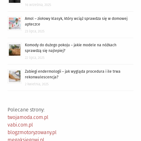
16 września, 2025
Amol – ziołowy klasyk, który wciąż sprawdza się w domowej
apteczce
23 lipca, 2025
Komody do dużego pokoju – jakie modele na nóżkach
sprawdzą się najlepiej?
22 lipca, 2025
Zabiegi endermologii – jak wygląda procedura i ile trwa
rekonwalescencja?
2 kwietnia, 2025
Polecane strony:
twojamoda.com.pl
vabi.com.pl
blogzmotoryzowany.pl
megaksiegowi.pl