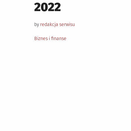
on
2022
by
redakcja serwisu
Posted
Biznes i finanse
in