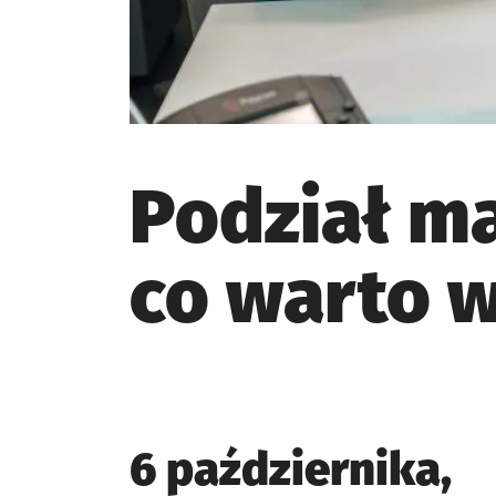
Podział ma
co warto w
Posted
6 października,