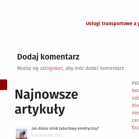
Usługi transportowe a 
Dodaj komentarz
Musisz się
zalogować
, aby móc dodać komentarz.
Pol
Najnowsze
tw
vab
artykuły
bl
me
cen
fin
Jak działa silnik zaburtowy elektryczny?
9 października, 2025