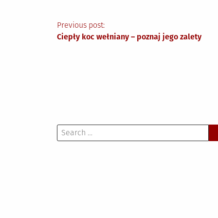
Nawigacja
Previous post:
Ciepły koc wełniany – poznaj jego zalety
wpisu
Search
for: