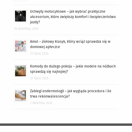
Uchwyty motocyklowe – jak wybrać praktyczne
akcesorium, które zwiększy komfort i bezpieczeństwo
jazdy?
16 września, 2025
Amol – ziołowy klasyk, który wciąż sprawdza się w
domowej apteczce
23 lipca, 2025
Komody do dużego pokoju – jakie modele na nóżkach
sprawdzą się najlepiej?
22 lipca, 2025
Zabiegi endermologii – jak wygląda procedura i ile
trwa rekonwalescencja?
2 kwietnia, 2025