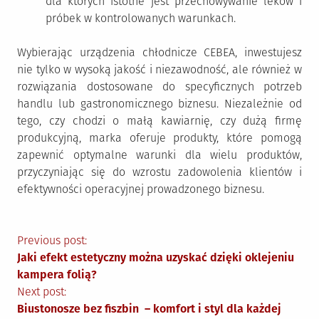
dla których istotne jest przechowywanie leków i
próbek w kontrolowanych warunkach.
Wybierając urządzenia chłodnicze CEBEA, inwestujesz
nie tylko w wysoką jakość i niezawodność, ale również w
rozwiązania dostosowane do specyficznych potrzeb
handlu lub gastronomicznego biznesu. Niezależnie od
tego, czy chodzi o małą kawiarnię, czy dużą firmę
produkcyjną, marka oferuje produkty, które pomogą
zapewnić optymalne warunki dla wielu produktów,
przyczyniając się do wzrostu zadowolenia klientów i
efektywności operacyjnej prowadzonego biznesu.
Nawigacja
Previous post:
Jaki efekt estetyczny można uzyskać dzięki oklejeniu
wpisu
kampera folią?
Next post:
Biustonosze bez fiszbin – komfort i styl dla każdej