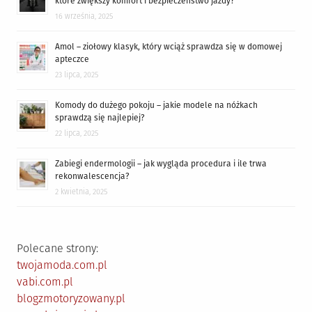
które zwiększy komfort i bezpieczeństwo jazdy?
16 września, 2025
Amol – ziołowy klasyk, który wciąż sprawdza się w domowej
apteczce
23 lipca, 2025
Komody do dużego pokoju – jakie modele na nóżkach
sprawdzą się najlepiej?
22 lipca, 2025
Zabiegi endermologii – jak wygląda procedura i ile trwa
rekonwalescencja?
2 kwietnia, 2025
Polecane strony:
twojamoda.com.pl
vabi.com.pl
blogzmotoryzowany.pl