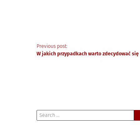
Nawigacja
Previous post:
W jakich przypadkach warto zdecydować się
wpisu
Search
for: