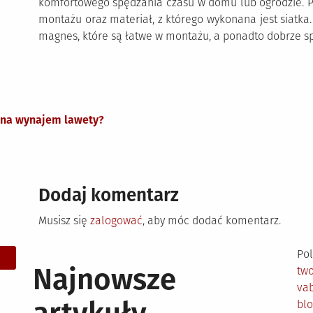
komfortowego spędzania czasu w domu lub ogrodzie. P
montażu oraz materiał, z którego wykonana jest siatka
magnes, które są łatwe w montażu, a ponadto dobrze sp
 na wynajem lawety?
Dodaj komentarz
Musisz się
zalogować
, aby móc dodać komentarz.
Pol
Najnowsze
tw
vab
bl