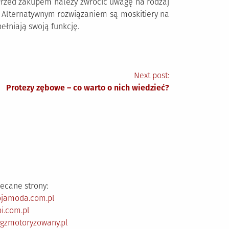
rzed zakupem należy zwrócić uwagę na rodzaj
. Alternatywnym rozwiązaniem są moskitiery na
ełniają swoją funkcję.
Next post:
Protezy zębowe – co warto o nich wiedzieć?
ecane strony:
ojamoda.com.pl
i.com.pl
ogzmotoryzowany.pl