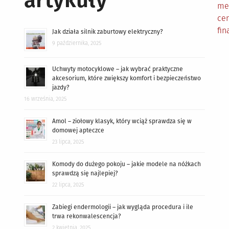
artykuły
me
cen
fin
Jak działa silnik zaburtowy elektryczny?
9 października, 2025
Uchwyty motocyklowe – jak wybrać praktyczne
akcesorium, które zwiększy komfort i bezpieczeństwo
jazdy?
16 września, 2025
Amol – ziołowy klasyk, który wciąż sprawdza się w
domowej apteczce
23 lipca, 2025
Komody do dużego pokoju – jakie modele na nóżkach
sprawdzą się najlepiej?
22 lipca, 2025
Zabiegi endermologii – jak wygląda procedura i ile
trwa rekonwalescencja?
2 kwietnia, 2025