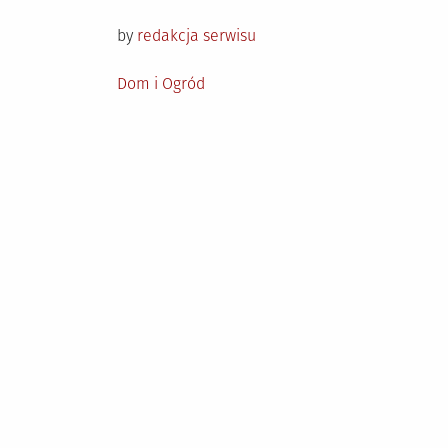
on
by
redakcja serwisu
Posted
Dom i Ogród
in