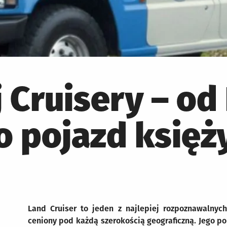
j Cruisery – od
o pojazd księ
Land Cruiser to jeden z najlepiej rozpoznawalny
ceniony pod każdą szerokością geograficzną. Jego p