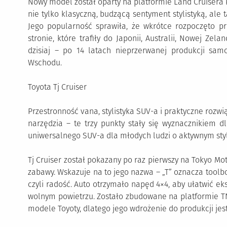
Nowy model został oparty na platformie Land Cruisera P
nie tylko klasyczną, budzącą sentyment stylistyką, ale
Jego popularność sprawiła, że wkrótce rozpoczęto pr
stronie, które trafiły do Japonii, Australii, Nowej Ze
dzisiaj – po 14 latach nieprzerwanej produkcji sa
Wschodu.
Toyota Tj Cruiser
Przestronność vana, stylistyka SUV-a i praktyczne rozwi
narzędzia – te trzy punkty stały się wyznacznikiem dl
uniwersalnego SUV-a dla młodych ludzi o aktywnym styl
Tj Cruiser został pokazany po raz pierwszy na Tokyo M
zabawy. Wskazuje na to jego nazwa – „T” oznacza toolbox,
czyli radość. Auto otrzymało napęd 4×4, aby ułatwić e
wolnym powietrzu. Zostało zbudowane na platformie TN
modele Toyoty, dlatego jego wdrożenie do produkcji jes