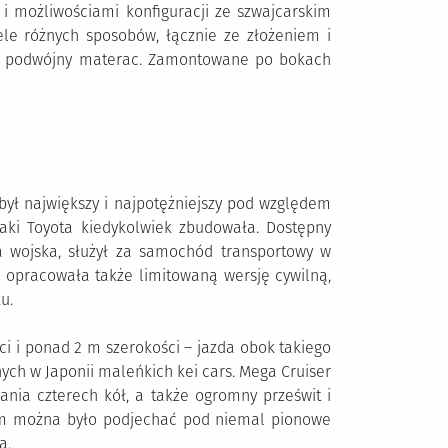
i możliwościami konfiguracji ze szwajcarskim
le różnych sposobów, łącznie ze złożeniem i
żyć podwójny materac. Zamontowane po bokach
ł największy i najpotężniejszy pod względem
aki Toyota kiedykolwiek zbudowała. Dostępny
a wojska, służył za samochód transportowy w
 opracowała także limitowaną wersję cywilną,
u.
 i ponad 2 m szerokości – jazda obok takiego
ch w Japonii maleńkich kei cars. Mega Cruiser
ania czterech kół, a także ogromny prześwit i
 można było podjechać pod niemal pionowe
a.