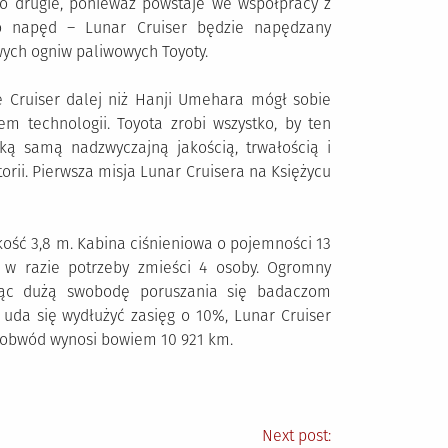
 Po drugie, ponieważ powstaje we współpracy z
o napęd – Lunar Cruiser będzie napędzany
ych ogniw paliwowych Toyoty.
 Cruiser dalej niż Hanji Umehara mógł sobie
m technologii. Toyota zrobi wszystko, by ten
ką samą nadzwyczajną jakością, trwałością i
torii. Pierwsza misja Lunar Cruisera na Księżycu
kość 3,8 m. Kabina ciśnieniowa o pojemności 13
 w razie potrzeby zmieści 4 osoby. Ogromny
ając dużą swobodę poruszania się badaczom
 uda się wydłużyć zasięg o 10%, Lunar Cruiser
o obwód wynosi bowiem 10 921 km.
Next post: