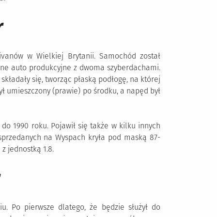
r
ivanów w Wielkiej Brytanii. Samochód został
dyne auto produkcyjne z dwoma szyberdachami.
 składały się, tworząc płaską podłogę, na której
ł umieszczony (prawie) po środku, a napęd był
 do 1990 roku. Pojawił się także w kilku innych
 sprzedanych na Wyspach kryła pod maską 87-
 z jednostką 1.8.
r
u. Po pierwsze dlatego, że będzie służył do