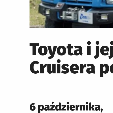
Toyota i je
Cruisera p
Posted
6 października,