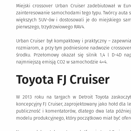
Miejski crossover Urban Cruiser zadebiutował w E
zainteresowanie samochodami tego typu. Twórcy auta si
większych SUV-ów i dostosowali je do miejskiego s
pierwszego, trzydrzwiowego RAV4.
Urban Cruiser był kompaktowy i praktyczny – zapewnia
rozmiarom, a przy tym podniesione nadwozie crossove
środku. Przełomowy okazał się silnik 1,4 l D-4D nap
najmniejszą emisją CO2 w samochodzie 4×4.
Toyota FJ Cruiser
W 2013 roku na targach w Detroit Toyota zaskocz
koncepcyjny FJ Cruiser, zaprojektowany jako hołd dla 
publiczność i komentatorów, dlatego dwa lata później
modelu produkcyjnego, który początkowo miał być ofer