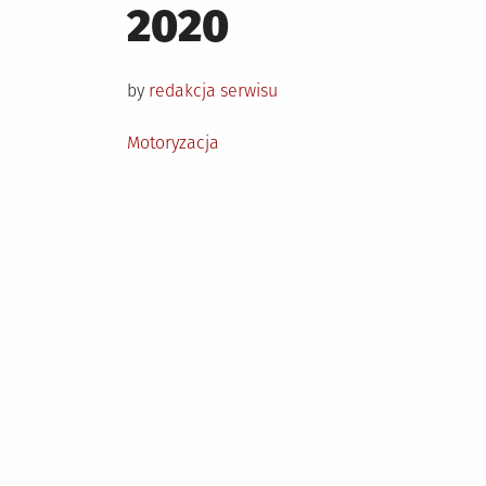
on
2020
by
redakcja serwisu
Posted
Motoryzacja
in