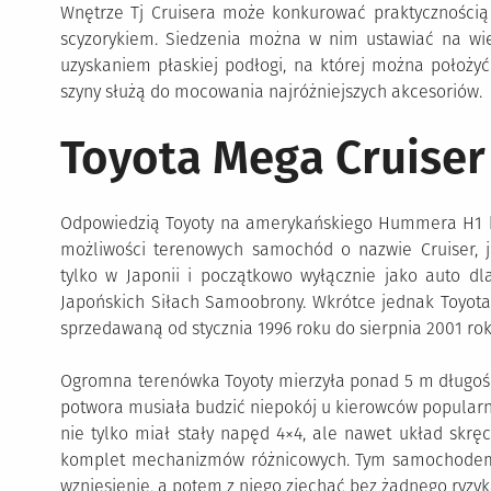
Wnętrze Tj Cruisera może konkurować praktycznością 
scyzorykiem. Siedzenia można w nim ustawiać na wie
uzyskaniem płaskiej podłogi, na której można poło
szyny służą do mocowania najróżniejszych akcesoriów.
Toyota Mega Cruiser
Odpowiedzią Toyoty na amerykańskiego Hummera H1 by
możliwości terenowych samochód o nazwie Cruiser, j
tylko w Japonii i początkowo wyłącznie jako auto dl
Japońskich Siłach Samoobrony. Wkrótce jednak Toyota
sprzedawaną od stycznia 1996 roku do sierpnia 2001 rok
Ogromna terenówka Toyoty mierzyła ponad 5 m długości
potwora musiała budzić niepokój u kierowców popularny
nie tylko miał stały napęd 4×4, ale nawet układ skręc
komplet mechanizmów różnicowych. Tym samochodem
wzniesienie, a potem z niego zjechać bez żadnego ryzyk