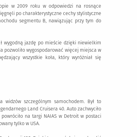
uropie w 2009 roku w odpowiedzi na rosnące
ęgnęli po charakterystyczne cechy stylistyczne
amochodu segmentu B, nawiązując przy tym do
ł wygodną jazdę po mieście dzięki niewielkim
ra pozwoliło wygospodarować więcej miejsca w
ędzający wszystkie koła, który wyróżniał się
yła widzów szczególnym samochodem. Był to
legendarnego Land Cruisera 40. Auto zachwyciło
 powróciło na targi NAIAS w Detroit w postaci
owany tylko w USA.