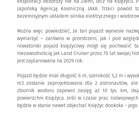
eksploracji bezdroży nie na Ziemi, lecz na Księżycu.
Japońską Agencją Kosmiczną JAXA. Trzeci powód t
bezemisyjnym układem silnika elektrycznego i wodorow
Można więc powiedzieć, że ten pojazd wyniesie nazwę
wymarzyć – zarówno w przestrzeni, jak i pod względe
nowatorski pojazd księżycowy mógł się pochwalić ta
niezawodnością jak Land Cruiser przez 70 lat swojej his
jest zaplanowana na 2029 rok.
Pojazd będzie miał długość 6 m, szerokość 5,2 m i wyso
m3 zostanie zaprojektowana dla 2 astronautów, ale
zbiornik wodoru zapewni zasięg aż 10 tys. km, d
powierzchni Księżyca. Jeśli w czasie prac rozwojowych
będzie w stanie nawet objechać Księżyc dookoła – jeg