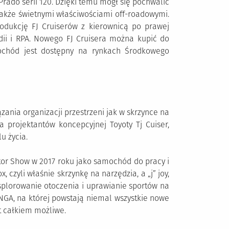
rado serii 120. Dzięki temu mógł się pochwalić
 także świetnymi właściwościami off-roadowymi.
odukcję FJ Cruiserów z kierownicą po prawej
landii i RPA. Nowego FJ Cruisera można kupić do
mochód jest dostępny na rynkach Środkowego
ązania organizacji przestrzeni jak w skrzynce na
a projektantów koncepcyjnej Toyoty Tj Cuiser,
u życia.
otor Show w 2017 roku jako samochód do pracy i
 czyli właśnie skrzynkę na narzędzia, a „j” joy,
ksplorowanie otoczenia i uprawianie sportów na
GA, na której powstają niemal wszystkie nowe
t całkiem możliwe.