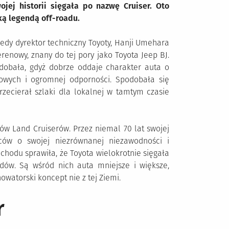
ojej historii sięgała po nazwę Cruiser. Oto
ską legendą off-roadu.
iedy dyrektor techniczny Toyoty, Hanji Umehara
renowy, znany do tej pory jako Toyota Jeep BJ.
dobała, gdyż dobrze oddaje charakter auta o
nowych i ogromnej odporności. Spodobała się
rzecierał szlaki dla lokalnej w tamtym czasie
ów Land Cruiserów. Przez niemal 70 lat swojej
wców o swojej niezrównanej niezawodności i
chodu sprawiła, że Toyota wielokrotnie sięgała
dów. Są wśród nich auta mniejsze i większe,
owatorski koncept nie z tej Ziemi.
r