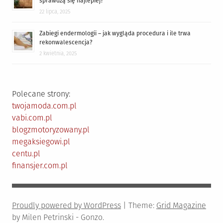
sprawdzą się najlepiej?
22 lipca, 2025
Zabiegi endermologii – jak wygląda procedura i ile trwa
rekonwalescencja?
2 kwietnia, 2025
Polecane strony:
twojamoda.com.pl
vabi.com.pl
blogzmotoryzowany.pl
megaksiegowi.pl
centu.pl
finansjer.com.pl
Proudly powered by WordPress
|
Theme:
Grid Magazine
by Milen Petrinski - Gonzo.