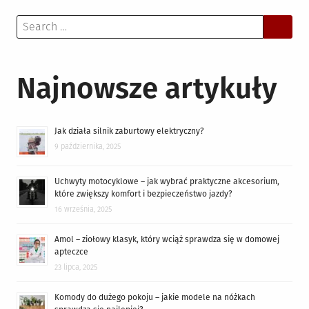
Search
for:
Najnowsze artykuły
Jak działa silnik zaburtowy elektryczny?
9 października, 2025
Uchwyty motocyklowe – jak wybrać praktyczne akcesorium,
które zwiększy komfort i bezpieczeństwo jazdy?
16 września, 2025
Amol – ziołowy klasyk, który wciąż sprawdza się w domowej
apteczce
23 lipca, 2025
Komody do dużego pokoju – jakie modele na nóżkach