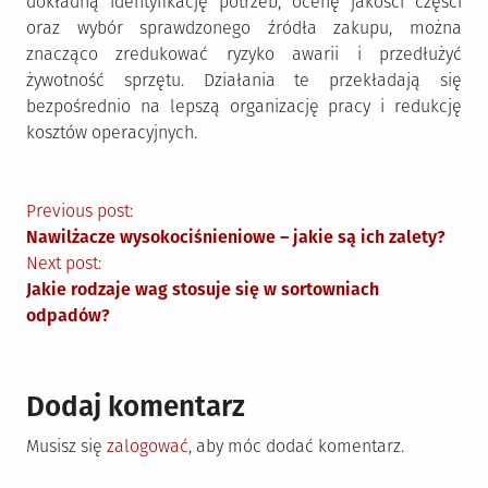
dokładną identyfikację potrzeb, ocenę jakości części
oraz wybór sprawdzonego źródła zakupu, można
znacząco zredukować ryzyko awarii i przedłużyć
żywotność sprzętu. Działania te przekładają się
bezpośrednio na lepszą organizację pracy i redukcję
kosztów operacyjnych.
Nawigacja
Previous post:
Nawilżacze wysokociśnieniowe – jakie są ich zalety?
wpisu
Next post:
Jakie rodzaje wag stosuje się w sortowniach
odpadów?
Dodaj komentarz
Musisz się
zalogować
, aby móc dodać komentarz.