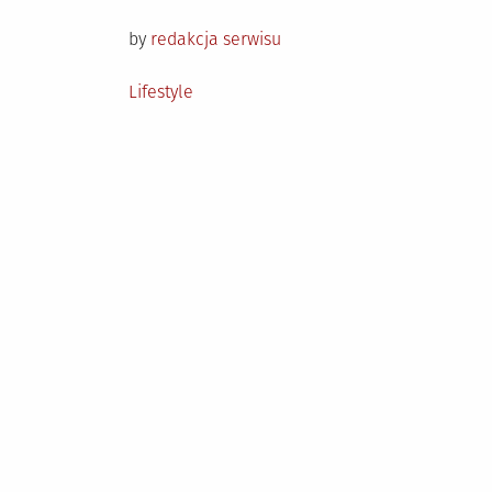
on
by
redakcja serwisu
Posted
Lifestyle
in