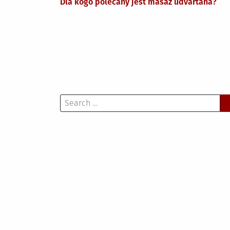
Dla kogo polecany jest masaż udvartana?
wpisu
Search
for: