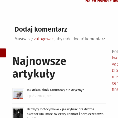
Na co zwrócić u
Dodaj komentarz
Musisz się
zalogować
, aby móc dodać komentarz.
Pol
Najnowsze
tw
vab
artykuły
bl
me
cen
fin
Jak działa silnik zaburtowy elektryczny?
9 października, 2025
Uchwyty motocyklowe – jak wybrać praktyczne
akcesorium, które zwiększy komfort i bezpieczeństwo