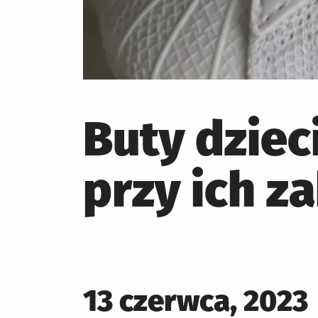
Buty dziec
przy ich z
Posted
13 czerwca, 2023