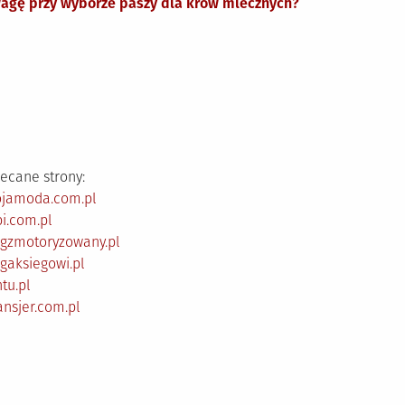
wagę przy wyborze paszy dla krów mlecznych?
ecane strony:
ojamoda.com.pl
i.com.pl
ogzmotoryzowany.pl
gaksiegowi.pl
tu.pl
ansjer.com.pl