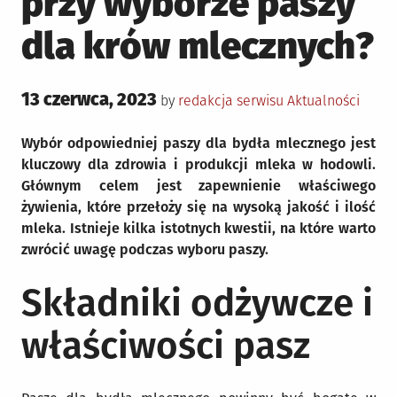
przy wyborze paszy
dla krów mlecznych?
Posted
13 czerwca, 2023
Posted
by
redakcja serwisu
Aktualności
on
in
Wybór odpowiedniej paszy dla bydła mlecznego jest
kluczowy dla zdrowia i produkcji mleka w hodowli.
Głównym celem jest zapewnienie właściwego
żywienia, które przełoży się na wysoką jakość i ilość
mleka. Istnieje kilka istotnych kwestii, na które warto
zwrócić uwagę podczas wyboru paszy.
Składniki odżywcze i
właściwości pasz