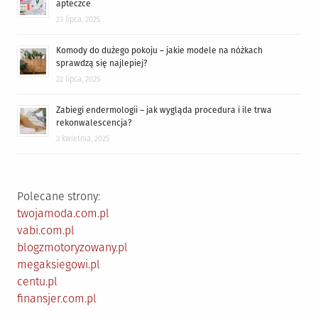
apteczce
23 lipca, 2025
Komody do dużego pokoju – jakie modele na nóżkach
sprawdzą się najlepiej?
22 lipca, 2025
Zabiegi endermologii – jak wygląda procedura i ile trwa
rekonwalescencja?
2 kwietnia, 2025
Polecane strony:
twojamoda.com.pl
vabi.com.pl
blogzmotoryzowany.pl
megaksiegowi.pl
centu.pl
finansjer.com.pl