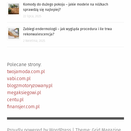
Komody do dużego pokoju – jakie modele na nóżkach
sprawdzą się najlepiej?
22 lipca, 2025
Zabiegi endermologii – jak wygląda procedura i ile trwa
rekonwalescencja?
2 kwietnia, 2025
Polecane strony:
twojamoda.com.pl
vabi.com.pl
blogzmotoryzowany.pl
megaksiegowi.pl
centu.pl
finansjer.com.pl
Proudly powered by WordPress
|
Theme:
Grid Magazine