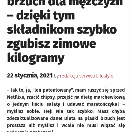
brzuch dla mężczyzn
– dzięki tym
składnikom szybko
zgubisz zimowe
kilogramy
Posted
22 stycznia, 2021
Posted
by
redakcja serwisu
Lifestyle
on
in
– Jak to, ja, “leń patentowany”, mam ruszyć się sprzed
Netflixa, rzucić chipsy, przejść na dietę marchewkową
o jednym liściu sałaty i udawać maratończyka? –
myślisz sobie. Hej! Nie tak szybko! Masz chyba
zdezaktualizowane dane! Dieta na płaski brzuch jest
prostsza niż myślisz i wcale nie musi wiązać się