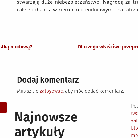
stwarzają duże niebezpieczeństwo. Nagrodą za tr
całe Podhale, a w kierunku południowym – na tatrza
listką modową?
Dlaczego właściwe przepr
Dodaj komentarz
Musisz się
zalogować
, aby móc dodać komentarz.
Pol
Najnowsze
tw
vab
artykuły
bl
me