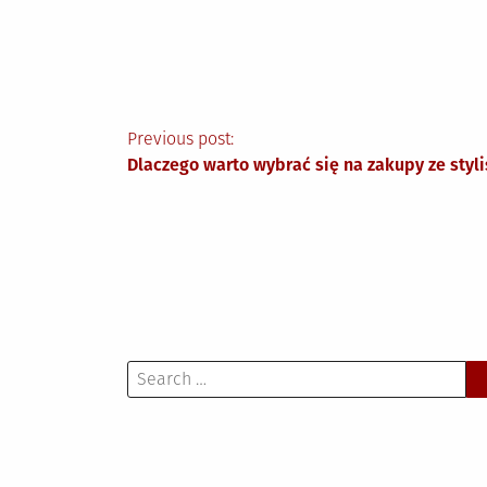
Nawigacja
Previous post:
Dlaczego warto wybrać się na zakupy ze sty
wpisu
Search
for: