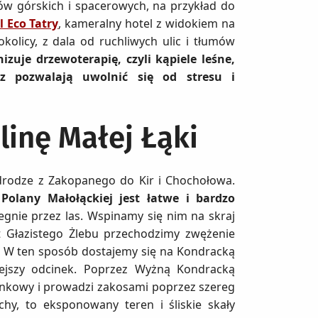
aków górskich i spacerowych, na przykład do
l Eco Tatry
, kameralny hotel z widokiem na
okolicy, z dala od ruchliwych ulic i tłumów
zuje drzewoterapię, czyli kąpiele leśne,
z pozwalają uwolnić się od stresu i
linę Małej Łąki
rodze z Zakopanego do Kir i Chochołowa.
Polany Małołąckiej jest łatwe i bardzo
iegnie przez las. Wspinamy się nim na skraj
nt Głazistego Żlebu przechodzimy zwężenie
 W ten sposób dostajemy się na Kondracką
niejszy odcinek. Poprzez Wyżną Kondracką
runkowy i prowadzi zakosami poprzez szereg
chy, to eksponowany teren i śliskie skały