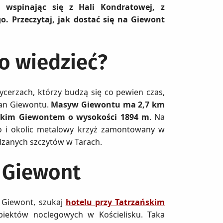
 wspinając się z Hali Kondratowej, z
 Przeczytaj, jak dostać się na Giewont
o wiedzieć?
cerzach, którzy budzą się co pewien czas,
ian Giewontu.
Masyw Giewontu ma 2,7 km
ielkim Giewontem o wysokości 1894 m
. Na
go i okolic metalowy krzyż zamontowany w
edzanych szczytów w Tarach.
 Giewont
a Giewont, szukaj
hotelu przy Tatrzańskim
obiektów noclegowych w Kościelisku. Taka