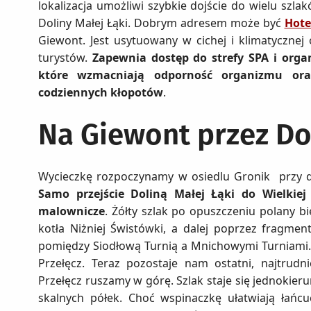
lokalizacja umożliwi szybkie dojście do wielu szl
Doliny Małej Łąki. Dobrym adresem może być
Hote
Giewont. Jest usytuowany w cichej i klimatycznej 
turystów.
Zapewnia dostęp do strefy SPA i organi
które wzmacniają odporność organizmu ora
codziennych kłopotów
.
Na Giewont przez Do
Wycieczkę rozpoczynamy w osiedlu Gronik przy d
Samo przejście Doliną Małej Łąki do Wielkiej 
malownicze
. Żółty szlak po opuszczeniu polany b
kotła Niżniej Świstówki, a dalej poprzez fragme
pomiędzy Siodłową Turnią a Mnichowymi Turniami.
Przełęcz. Teraz pozostaje nam ostatni, najtrud
Przełęcz ruszamy w górę. Szlak staje się jednokie
skalnych półek. Choć wspinaczkę ułatwiają łańcu