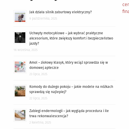
cen
fin
Jak działa silnik zaburtowy elektryczny?
9 października, 2025
Uchwyty motocyklowe – jak wybrać praktyczne
akcesorium, które zwiększy komfort i bezpieczeństwo
jazdy?
16 września, 2025
Amol – ziołowy klasyk, który wciąż sprawdza się w
domowej apteczce
23 lipca, 2025
Komody do dużego pokoju – jakie modele na nóżkach
sprawdzą się najlepiej?
22 lipca, 2025
Zabiegi endermologii – jak wygląda procedura i ile
trwa rekonwalescencja?
2 kwietnia, 2025