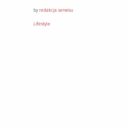
on
by
redakcja serwisu
Posted
Lifestyle
in