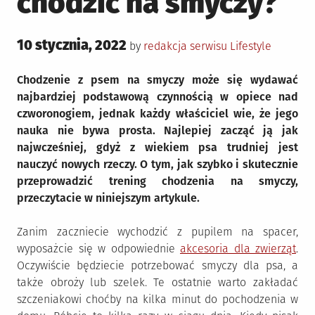
chodzić na smyczy?
Posted
10 stycznia, 2022
Posted
by
redakcja serwisu
Lifestyle
on
in
Chodzenie z psem na smyczy może się wydawać
najbardziej podstawową czynnością w opiece nad
czworonogiem, jednak każdy właściciel wie, że jego
nauka nie bywa prosta. Najlepiej zacząć ją jak
najwcześniej, gdyż z wiekiem psa trudniej jest
nauczyć nowych rzeczy. O tym, jak szybko i skutecznie
przeprowadzić trening chodzenia na smyczy,
przeczytacie w niniejszym artykule.
Zanim zaczniecie wychodzić z pupilem na spacer,
wyposażcie się w odpowiednie
akcesoria dla zwierząt
.
Oczywiście będziecie potrzebować smyczy dla psa, a
także obroży lub szelek. Te ostatnie warto zakładać
szczeniakowi choćby na kilka minut do pochodzenia w