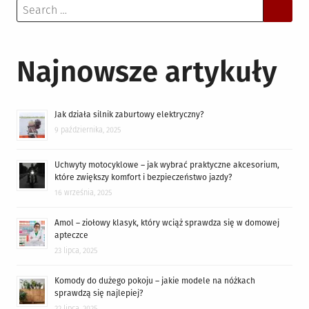
Search
for:
Najnowsze artykuły
Jak działa silnik zaburtowy elektryczny?
9 października, 2025
Uchwyty motocyklowe – jak wybrać praktyczne akcesorium,
które zwiększy komfort i bezpieczeństwo jazdy?
16 września, 2025
Amol – ziołowy klasyk, który wciąż sprawdza się w domowej
apteczce
23 lipca, 2025
Komody do dużego pokoju – jakie modele na nóżkach
sprawdzą się najlepiej?
22 lipca, 2025