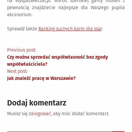
na Wyspazwierzat.pl. Wśród szerokiej gamy modeli z
pewnością znajdziecie najlepsze dla Waszego pupila
akcesorium.
Sprawdź także
Ranking suchych karm dla psa
!
Nawigacja
Previous post:
Czy można sprzedać współwłasność bez zgody
wpisu
współwłaściciela?
Next post:
Jak znaleźć pracę w Warszawie?
Dodaj komentarz
Musisz się
zalogować
, aby móc dodać komentarz.