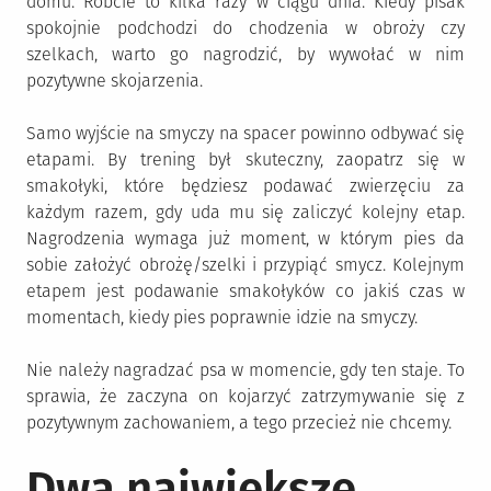
domu. Róbcie to kilka razy w ciągu dnia. Kiedy pisak
spokojnie podchodzi do chodzenia w obroży czy
szelkach, warto go nagrodzić, by wywołać w nim
pozytywne skojarzenia.
Samo wyjście na smyczy na spacer powinno odbywać się
etapami. By trening był skuteczny, zaopatrz się w
smakołyki, które będziesz podawać zwierzęciu za
każdym razem, gdy uda mu się zaliczyć kolejny etap.
Nagrodzenia wymaga już moment, w którym pies da
sobie założyć obrożę/szelki i przypiąć smycz. Kolejnym
etapem jest podawanie smakołyków co jakiś czas w
momentach, kiedy pies poprawnie idzie na smyczy.
Nie należy nagradzać psa w momencie, gdy ten staje. To
sprawia, że zaczyna on kojarzyć zatrzymywanie się z
pozytywnym zachowaniem, a tego przecież nie chcemy.
Dwa największe