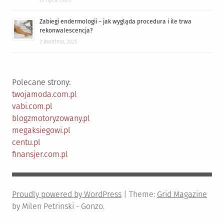
Zabiegi endermologii – jak wygląda procedura i ile trwa
rekonwalescencja?
2 kwietnia, 2025
Polecane strony:
twojamoda.com.pl
vabi.com.pl
blogzmotoryzowany.pl
megaksiegowi.pl
centu.pl
finansjer.com.pl
Proudly powered by WordPress
|
Theme:
Grid Magazine
by Milen Petrinski - Gonzo.