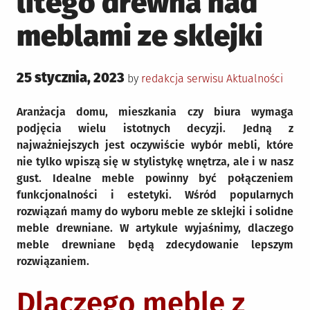
litego drewna nad
meblami ze sklejki
Posted
25 stycznia, 2023
Posted
by
redakcja serwisu
Aktualności
on
in
Aranżacja domu, mieszkania czy biura wymaga
podjęcia wielu istotnych decyzji. Jedną z
najważniejszych jest oczywiście wybór mebli, które
nie tylko wpiszą się w stylistykę wnętrza, ale i w nasz
gust. Idealne meble powinny być połączeniem
funkcjonalności i estetyki. Wśród popularnych
rozwiązań mamy do wyboru meble ze sklejki i solidne
meble drewniane. W artykule wyjaśnimy, dlaczego
meble drewniane będą zdecydowanie lepszym
rozwiązaniem.
Dlaczego meble z