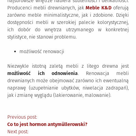
najsurowsze wnętrze nabiera subtelności i delikatności.
Producenci mebli drewnianych, jak
Meble K&D
oferują
zarówno meble minimalistyczne, jak i zdobione. Dzięki
dostępności mebli w szerokiej palecie kolorystycznej,
ich dobór do wnętrza utrzymanego w konkretnej
stylistyce, nie stanowi problemu.
możliwość renowacji
Niezwykle istotną zaletą mebli z litego drewna jest
możliwość ich odnowienia
. Renowacja mebli
drewnianych może obejmować zarówno ich ewentualną
naprawę (uzupełnianie ubytków, niwelacja zadrapań),
jak i zmianę wyglądu (lakierowanie, malowanie).
Nawigacja
Previous post:
Co to jest hormon antymüllerowski?
wpisu
Next post: