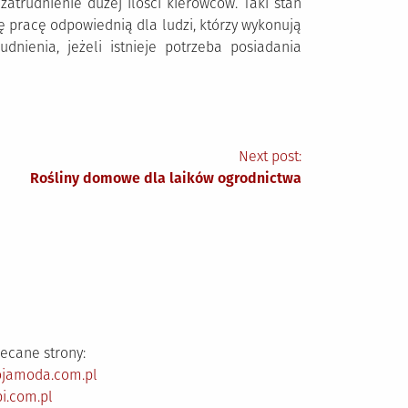
atrudnienie dużej ilości kierowców. Taki stan
ę pracę odpowiednią dla ludzi, którzy wykonują
nienia, jeżeli istnieje potrzeba posiadania
Next post:
Rośliny domowe dla laików ogrodnictwa
ecane strony:
ojamoda.com.pl
i.com.pl