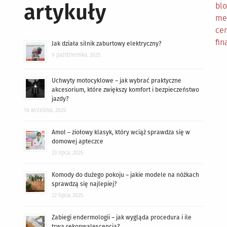
artykuły
bl
me
cen
fin
Jak działa silnik zaburtowy elektryczny?
9 października, 2025
Uchwyty motocyklowe – jak wybrać praktyczne
akcesorium, które zwiększy komfort i bezpieczeństwo
jazdy?
16 września, 2025
Amol – ziołowy klasyk, który wciąż sprawdza się w
domowej apteczce
23 lipca, 2025
Komody do dużego pokoju – jakie modele na nóżkach
sprawdzą się najlepiej?
22 lipca, 2025
Zabiegi endermologii – jak wygląda procedura i ile
trwa rekonwalescencja?