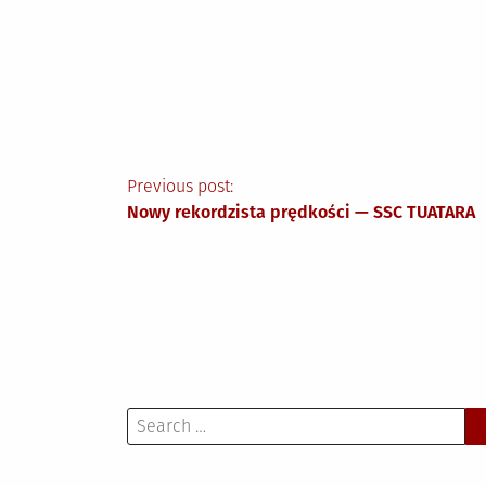
Nawigacja
Previous post:
Nowy rekordzista prędkości — SSC TUATARA
wpisu
Search
for: