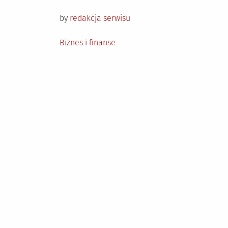
on
by
redakcja serwisu
Posted
Biznes i finanse
in