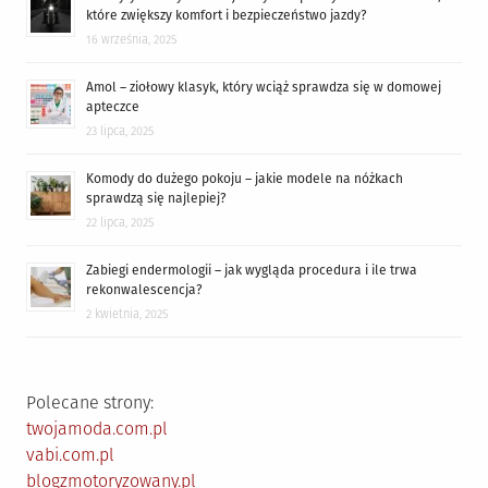
które zwiększy komfort i bezpieczeństwo jazdy?
16 września, 2025
Amol – ziołowy klasyk, który wciąż sprawdza się w domowej
apteczce
23 lipca, 2025
Komody do dużego pokoju – jakie modele na nóżkach
sprawdzą się najlepiej?
22 lipca, 2025
Zabiegi endermologii – jak wygląda procedura i ile trwa
rekonwalescencja?
2 kwietnia, 2025
Polecane strony:
twojamoda.com.pl
vabi.com.pl
blogzmotoryzowany.pl