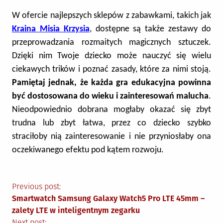
W ofercie najlepszych sklepów z zabawkami, takich jak
Kraina Misia Krzysia
, dostępne są także zestawy do
przeprowadzania rozmaitych magicznych sztuczek.
Dzięki nim Twoje dziecko może nauczyć się wielu
ciekawych trików i poznać zasady, które za nimi stoją.
Pamiętaj jednak, że każda gra edukacyjna powinna
być dostosowana do wieku i zainteresowań malucha
.
Nieodpowiednio dobrana mogłaby okazać się zbyt
trudna lub zbyt łatwa, przez co dziecko szybko
straciłoby nią zainteresowanie i nie przyniosłaby ona
oczekiwanego efektu pod kątem rozwoju.
Nawigacja
Previous post:
Smartwatch Samsung Galaxy Watch5 Pro LTE 45mm –
wpisu
zalety LTE w inteligentnym zegarku
Next post: