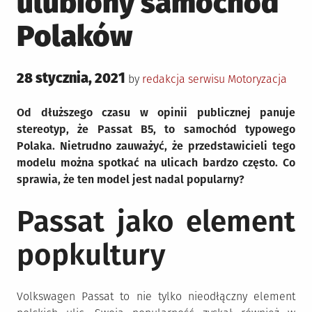
ulubiony samochód
Polaków
Posted
28 stycznia, 2021
Posted
by
redakcja serwisu
Motoryzacja
on
in
Od dłuższego czasu w opinii publicznej panuje
stereotyp, że Passat B5, to samochód typowego
Polaka. Nietrudno zauważyć, że przedstawicieli tego
modelu można spotkać na ulicach bardzo często. Co
sprawia, że ten model jest nadal popularny?
Passat jako element
popkultury
Volkswagen Passat to nie tylko nieodłączny element