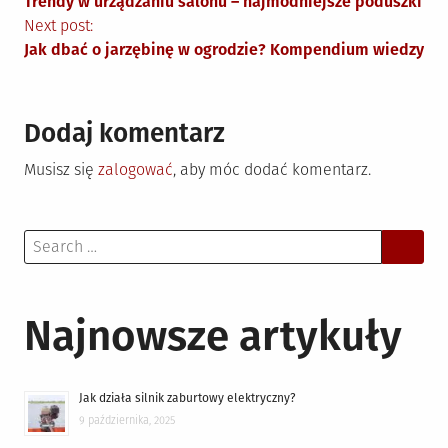
Trendy w urządzaniu salonu – najmodniejsze poduszki
wpisu
Next post:
Jak dbać o jarzębinę w ogrodzie? Kompendium wiedzy
Dodaj komentarz
Musisz się
zalogować
, aby móc dodać komentarz.
Search
for:
Najnowsze artykuły
Jak działa silnik zaburtowy elektryczny?
9 października, 2025