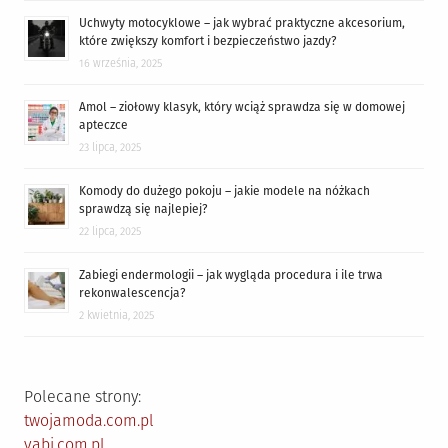
Uchwyty motocyklowe – jak wybrać praktyczne akcesorium,
które zwiększy komfort i bezpieczeństwo jazdy?
16 września, 2025
Amol – ziołowy klasyk, który wciąż sprawdza się w domowej
apteczce
23 lipca, 2025
Komody do dużego pokoju – jakie modele na nóżkach
sprawdzą się najlepiej?
22 lipca, 2025
Zabiegi endermologii – jak wygląda procedura i ile trwa
rekonwalescencja?
2 kwietnia, 2025
Polecane strony:
twojamoda.com.pl
vabi.com.pl