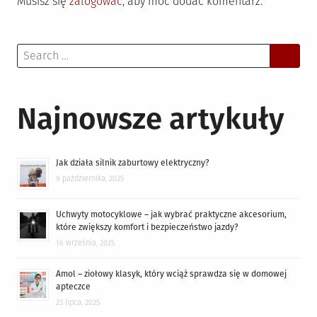
Musisz się
zalogować
, aby móc dodać komentarz.
Search
for:
Najnowsze artykuły
Jak działa silnik zaburtowy elektryczny?
9 października, 2025
Uchwyty motocyklowe – jak wybrać praktyczne akcesorium,
które zwiększy komfort i bezpieczeństwo jazdy?
16 września, 2025
Amol – ziołowy klasyk, który wciąż sprawdza się w domowej
apteczce
23 lipca, 2025