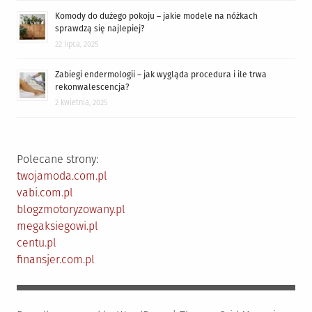
Komody do dużego pokoju – jakie modele na nóżkach
sprawdzą się najlepiej?
22 lipca, 2025
Zabiegi endermologii – jak wygląda procedura i ile trwa
rekonwalescencja?
2 kwietnia, 2025
Polecane strony:
twojamoda.com.pl
vabi.com.pl
blogzmotoryzowany.pl
megaksiegowi.pl
centu.pl
finansjer.com.pl