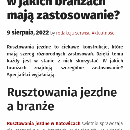
w jakich branżach
mają zastosowanie?
Posted
9 sierpnia, 2022
Posted
by
redakcja serwisu
Aktualności
on
in
Rusztowania jezdne to ciekawe konstrukcje, które
mają szereg różnorodnych zastosowań. Dzięki temu
każdy jest w stanie z nich skorzystać. W jakich
branżach znajdują szczególne zastosowanie?
Specjaliści wyjaśniają.
Rusztowania jezdne
a branże
Rusztowania jezdne w Katowicach
świetnie sprawdzają