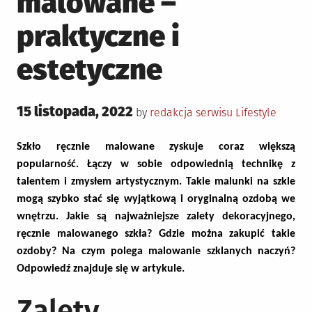
malowane –
praktyczne i
estetyczne
Posted
15 listopada, 2022
Posted
by
redakcja serwisu
Lifestyle
on
in
Szkło ręcznie malowane zyskuje coraz większą
popularność. Łączy w sobie odpowiednią technikę z
talentem i zmysłem artystycznym. Takie malunki na szkle
mogą szybko stać się wyjątkową i oryginalną ozdobą we
wnętrzu. Jakie są najważniejsze zalety dekoracyjnego,
ręcznie malowanego szkła? Gdzie można zakupić takie
ozdoby? Na czym polega malowanie szklanych naczyń?
Odpowiedź znajduje się w artykule.
Zalety