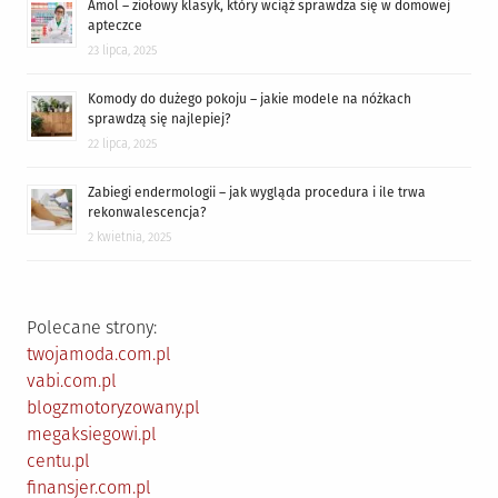
Amol – ziołowy klasyk, który wciąż sprawdza się w domowej
apteczce
23 lipca, 2025
Komody do dużego pokoju – jakie modele na nóżkach
sprawdzą się najlepiej?
22 lipca, 2025
Zabiegi endermologii – jak wygląda procedura i ile trwa
rekonwalescencja?
2 kwietnia, 2025
Polecane strony:
twojamoda.com.pl
vabi.com.pl
blogzmotoryzowany.pl
megaksiegowi.pl
centu.pl
finansjer.com.pl