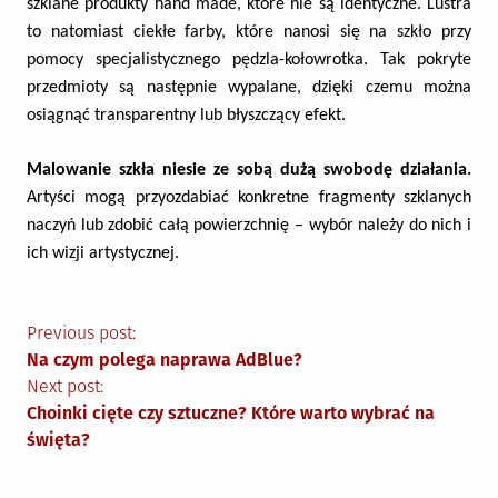
szklane produkty hand made, które nie są identyczne. Lustra
to natomiast ciekłe farby, które nanosi się na szkło przy
pomocy specjalistycznego pędzla-kołowrotka. Tak pokryte
przedmioty są następnie wypalane, dzięki czemu można
osiągnąć transparentny lub błyszczący efekt.
Malowanie szkła niesie ze sobą dużą swobodę działania.
Artyści mogą przyozdabiać konkretne fragmenty szklanych
naczyń lub zdobić całą powierzchnię – wybór należy do nich i
ich wizji artystycznej.
Nawigacja
Previous post:
Na czym polega naprawa AdBlue?
wpisu
Next post:
Choinki cięte czy sztuczne? Które warto wybrać na
święta?